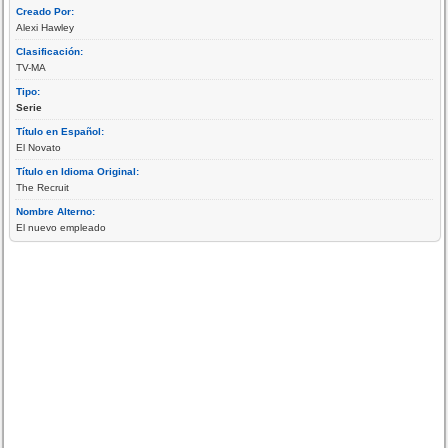
Creado Por:
Alexi Hawley
Clasificación:
TV-MA
Tipo:
Serie
Título en Español:
El Novato
Título en Idioma Original:
The Recruit
Nombre Alterno:
El nuevo empleado