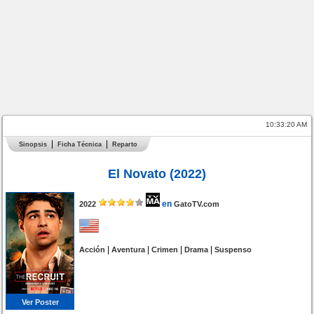
10:33:21 AM
Sinopsis
Ficha Técnica
Reparto
El Novato (2022)
en
2022
GatoTV.com
|
|
|
|
Acción
Aventura
Crimen
Drama
Suspenso
Ver Poster