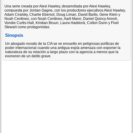
Una serie creada por Alexi Hawley, desarrollada por Alexi Hawley,
compuesta por Jordan Gagne, con los productores ejecutivos Alexi Hawley,
Adam Ciralsky, Charlie Ebersol, Doug Liman, David Bartis, Gene Klein y
Noah Centineo, con Noah Centineo, Aarti Mann, Daniel Quincy Annoh,
Vondie Curtis-Hall, Kristian Bruun, Laura Haddock, Colton Dunn y Fivel
Stewart como protagonistas.
Sinopsis
Un abogado novato de la CIA se ve envuelto en peligrosas políticas de
poder internacional cuando una antigua espía amenaza con exponer la
naturaleza de su relación a largo plazo con la agencia a menos que la
exoneren de un delito grave.