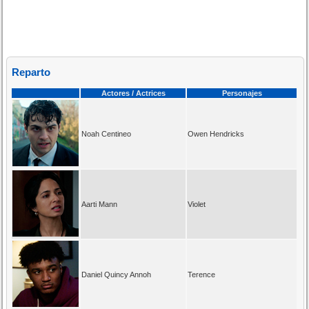
Reparto
Actores / Actrices
Personajes
Noah Centineo
Owen Hendricks
Aarti Mann
Violet
Daniel Quincy Annoh
Terence