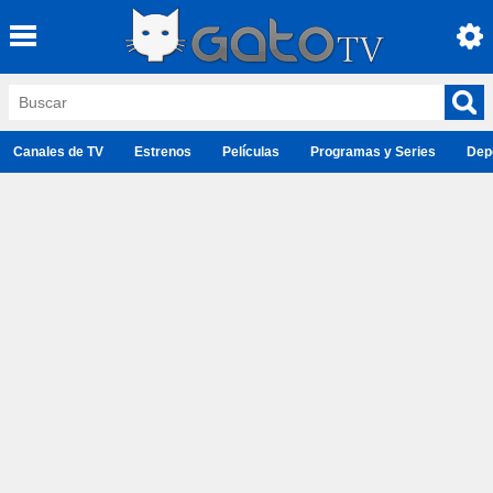
Canales de TV
Estrenos
Películas
Programas y Series
Dep