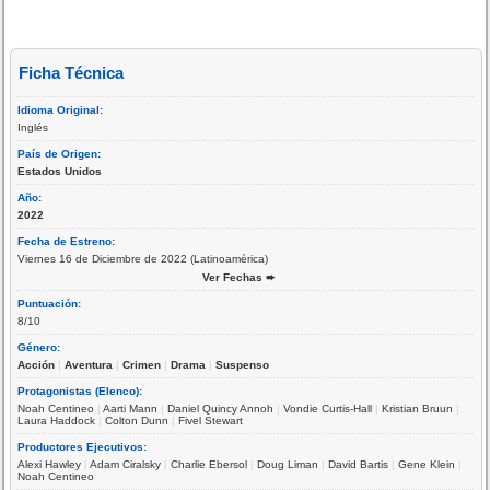
Ficha Técnica
Idioma Original:
Inglés
País de Origen:
Estados Unidos
Año:
2022
Fecha de Estreno:
Viernes 16 de Diciembre de 2022 (Latinoamérica)
Ver Fechas ➨
Puntuación:
8/10
Género:
Acción
|
Aventura
|
Crimen
|
Drama
|
Suspenso
Protagonistas (Elenco):
Noah Centineo
|
Aarti Mann
|
Daniel Quincy Annoh
|
Vondie Curtis-Hall
|
Kristian Bruun
|
Laura Haddock
|
Colton Dunn
|
Fivel Stewart
Productores Ejecutivos:
Alexi Hawley
|
Adam Ciralsky
|
Charlie Ebersol
|
Doug Liman
|
David Bartis
|
Gene Klein
|
Noah Centineo