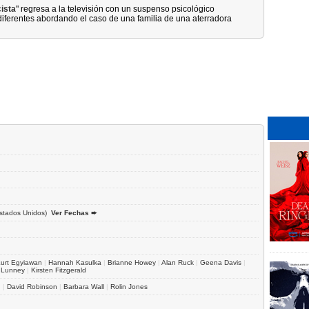
ista
" regresa a la televisión con un suspenso psicológico
ferentes abordando el caso de una familia de una aterradora
stados Unidos)
Ver Fechas ➨
urt Egyiawan
|
Hannah Kasulka
|
Brianne Howey
|
Alan Ruck
|
Geena Davis
|
 Lunney
|
Kirsten Fitzgerald
n
|
David Robinson
|
Barbara Wall
|
Rolin Jones