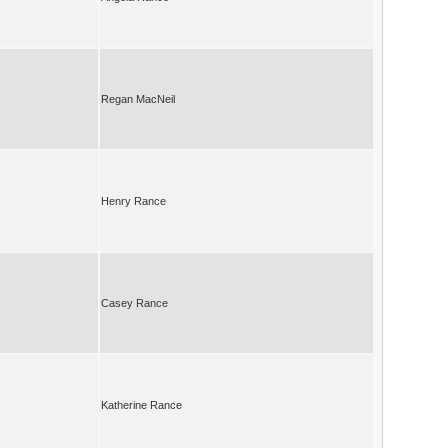
Regan MacNeil
Henry Rance
Casey Rance
Katherine Rance