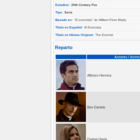
Estudios:
20th Century Fox
Tipo:
Serie
Basado en:
"El exorcista" de William Peter Blatty
Título en Español:
El Exorcista
Título en Idioma Original:
The Exorcist
Reparto
Actores / Actri
Alfonso Herrera
Ben Daniels
Geena Davis