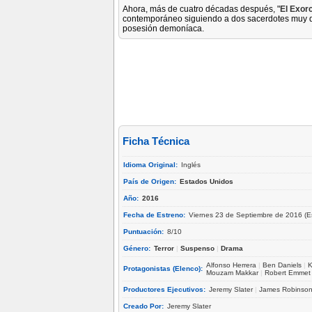
Ahora, más de cuatro décadas después, "
El Exorc
contemporáneo siguiendo a dos sacerdotes muy di
posesión demoníaca.
Ficha Técnica
Idioma Original:
Inglés
País de Origen:
Estados Unidos
Año:
2016
Fecha de Estreno:
Viernes 23 de Septiembre de 2016 (E
Puntuación:
8/10
Género:
Terror
|
Suspenso
|
Drama
Alfonso Herrera
|
Ben Daniels
|
K
Protagonistas (Elenco):
Mouzam Makkar
|
Robert Emmet
Productores Ejecutivos:
Jeremy Slater
|
James Robinso
Creado Por:
Jeremy Slater