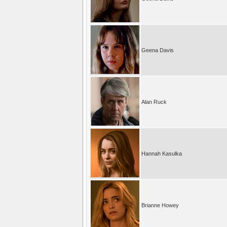
Geena Davis
Alan Ruck
Hannah Kasulka
Brianne Howey