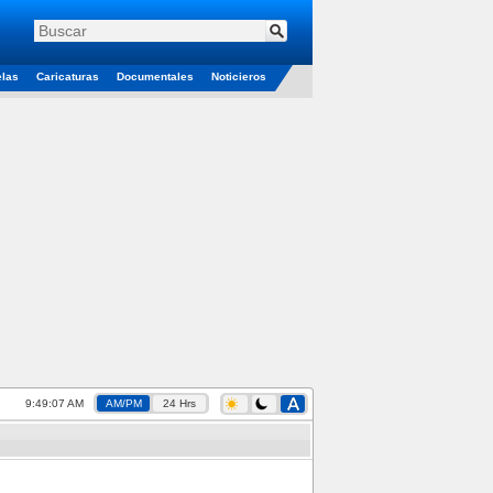
elas
Caricaturas
Documentales
Noticieros
9:49:08 AM
AM/PM
24 Hrs