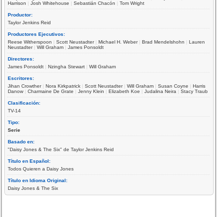
Harrison
|
Josh Whitehouse
|
Sebastián Chacón
|
Tom Wright
Productor:
Taylor Jenkins Reid
Productores Ejecutivos:
Reese Witherspoon
|
Scott Neustadter
|
Michael H. Weber
|
Brad Mendelshohn
|
Lauren
Neustadter
|
Will Graham
|
James Ponsoldt
Directores:
James Ponsoldt
|
Nzingha Stewart
|
Will Graham
Escritores:
Jihan Crowther
|
Nora Kirkpatrick
|
Scott Neustadter
|
Will Graham
|
Susan Coyne
|
Harris
Danow
|
Charmaine De Grate
|
Jenny Klein
|
Elizabeth Koe
|
Judalina Neira
|
Stacy Traub
Clasificación:
TV-14
Tipo:
Serie
Basado en:
"Daisy Jones & The Six" de Taylor Jenkins Reid
Título en Español:
Todos Quieren a Daisy Jones
Título en Idioma Original:
Daisy Jones & The Six