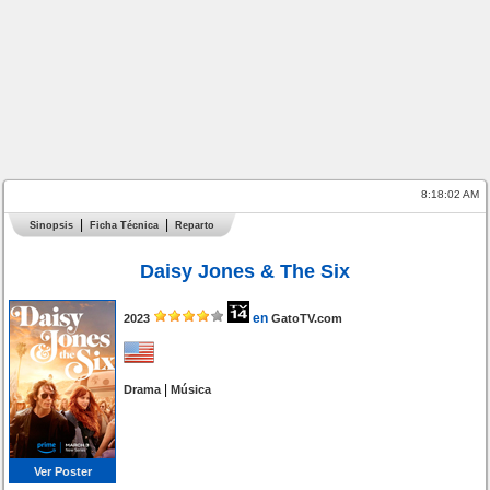
8:18:02 AM
Sinopsis
Ficha Técnica
Reparto
Daisy Jones & The Six
en
2023
GatoTV.com
|
Drama
Música
Ver Poster