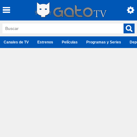
Canales de TV
Estrenos
Películas
Programas y Series
Dep