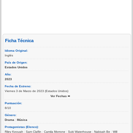
Ficha Técnica
Idioma Original:
Inglés
País de Origen:
Estados Unidos
Año:
2023
Fecha de Estreno:
Viernes 3 de Marzo de 2023 (Estados Unidos)
Ver Fechas ➨
Puntuación:
8/10
Género:
Drama
|
Música
Protagonistas (Elenco):
Riley Keough
|
Sam Claflin
|
Camila Morrone
|
Suki Waterhouse
|
Nabiyah Be
|
Will