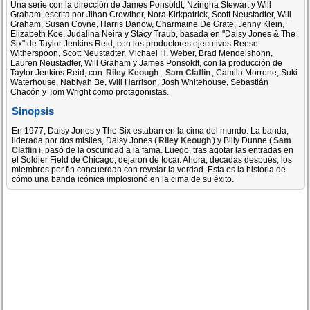
Una serie con la dirección de James Ponsoldt, Nzingha Stewart y Will
Graham, escrita por Jihan Crowther, Nora Kirkpatrick, Scott Neustadter, Will
Graham, Susan Coyne, Harris Danow, Charmaine De Grate, Jenny Klein,
Elizabeth Koe, Judalina Neira y Stacy Traub, basada en "Daisy Jones & The
Six" de Taylor Jenkins Reid, con los productores ejecutivos Reese
Witherspoon, Scott Neustadter, Michael H. Weber, Brad Mendelshohn,
Lauren Neustadter, Will Graham y James Ponsoldt, con la producción de
Taylor Jenkins Reid, con
Riley Keough
,
Sam Claflin
, Camila Morrone, Suki
Waterhouse, Nabiyah Be, Will Harrison, Josh Whitehouse, Sebastián
Chacón y Tom Wright como protagonistas.
Sinopsis
En 1977, Daisy Jones y The Six estaban en la cima del mundo. La banda,
liderada por dos misiles, Daisy Jones (
Riley Keough
) y Billy Dunne (
Sam
Claflin
), pasó de la oscuridad a la fama. Luego, tras agotar las entradas en
el Soldier Field de Chicago, dejaron de tocar. Ahora, décadas después, los
miembros por fin concuerdan con revelar la verdad. Esta es la historia de
cómo una banda icónica implosionó en la cima de su éxito.