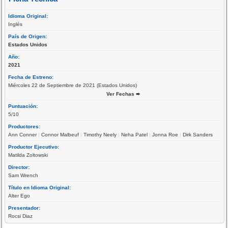
Idioma Original:
Inglés
País de Origen:
Estados Unidos
Año:
2021
Fecha de Estreno:
Miércoles 22 de Septiembre de 2021 (Estados Unidos)
Ver Fechas ➨
Puntuación:
5/10
Productores:
Ann Conner
|
Connor Malbeuf
|
Timothy Neely
|
Neha Patel
|
Jonna Roe
|
Dirk Sanders
Productor Ejecutivo:
Matilda Zoltowski
Director:
Sam Wrench
Título en Idioma Original:
Alter Ego
Presentador:
Rocsi Diaz