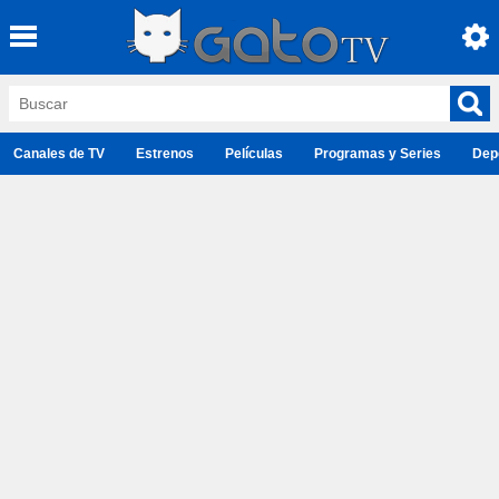
Canales de TV
Estrenos
Películas
Programas y Series
Dep