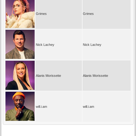
Grimes
Grimes
Nick Lachey
Nick Lachey
Alanis Morissette
Alanis Morissette
will.i.am
will.i.am