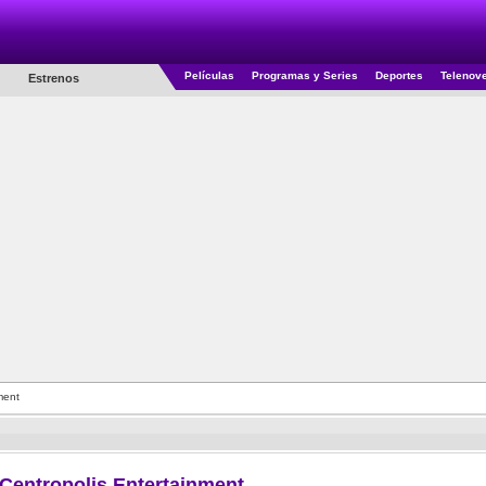
Películas
Programas y Series
Deportes
Telenov
Estrenos
ment
 Centropolis Entertainment