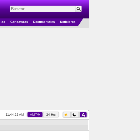
elas
Caricaturas
Documentales
Noticieros
11:44:22 AM
AM/PM
24 Hrs