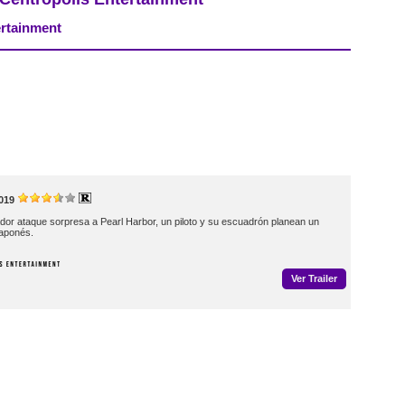
ertainment
019
or ataque sorpresa a Pearl Harbor, un piloto y su escuadrón planean un
japonés.
Ver Trailer