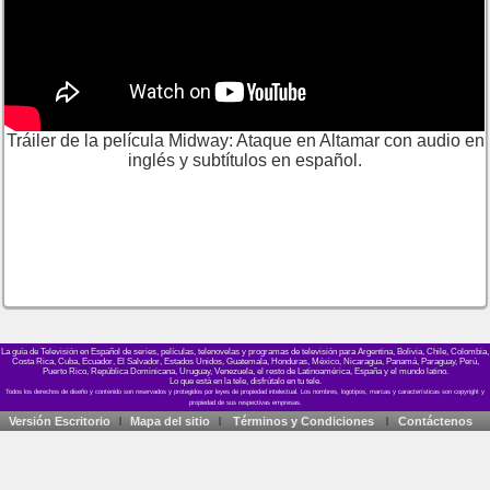
Tráiler de la película Midway: Ataque en Altamar con audio en
inglés y subtítulos en español.
La guía de Televisión en Español de series, películas, telenovelas y programas de televisión para Argentina, Bolivia, Chile, Colombia,
Costa Rica, Cuba, Ecuador, El Salvador, Estados Unidos, Guatemala, Honduras, México, Nicaragua, Panamá, Paraguay, Perú,
Puerto Rico, República Dominicana, Uruguay, Venezuela, el resto de Latinoamérica, España y el mundo latino.
Lo que está en la tele, disfrútalo en tu tele.
Versión Escritorio
Mapa del sitio
Términos y Condiciones
Contáctenos
|
|
|