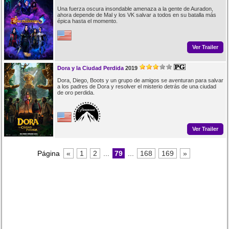
Una fuerza oscura insondable amenaza a la gente de Auradon,
ahora depende de Mal y los VK salvar a todos en su batalla más
épica hasta el momento.
Ver Trailer
Dora y la Ciudad Perdida
2019
Dora, Diego, Boots y un grupo de amigos se aventuran para salvar
a los padres de Dora y resolver el misterio detrás de una ciudad
de oro perdida.
Ver Trailer
Página
«
1
2
...
79
...
168
169
»