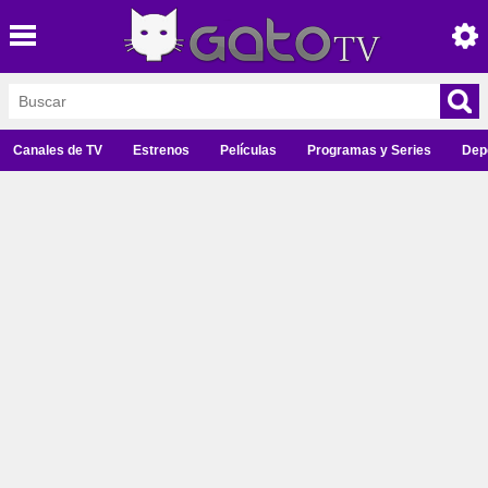
Canales de TV
Estrenos
Películas
Programas y Series
Dep