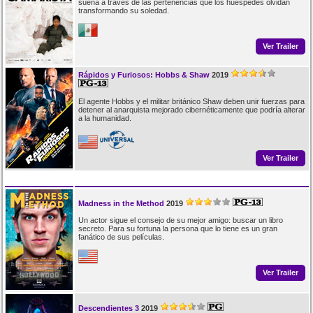
sueña a través de las pertenencias que los huéspedes olvidan
transformando su soledad.
Ver Trailer
Rápidos y Furiosos: Hobbs & Shaw
2019
El agente Hobbs y el militar británico Shaw deben unir fuerzas para
detener al anarquista mejorado cibernéticamente que podría alterar
a la humanidad.
Ver Trailer
Madness in the Method
2019
Un actor sigue el consejo de su mejor amigo: buscar un libro
secreto. Para su fortuna la persona que lo tiene es un gran
fanático de sus películas.
Ver Trailer
Descendientes 3
2019