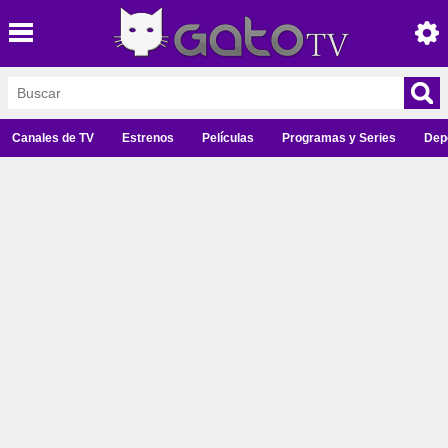
Canales de TV
Estrenos
Películas
Programas y Series
Dep