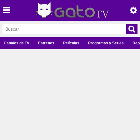
Canales de TV
Estrenos
Películas
Programas y Series
Dep