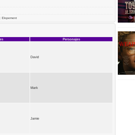
|
Elopement
ces
Personajes
David
Mark
Jamie