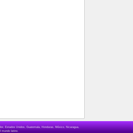
lvador, Estados Unidos, Guatemala, Honduras, México, Nicaragua,
l mundo latino.