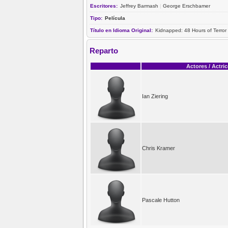
Escritores:
Jeffrey Barmash
|
George Erschbamer
Tipo:
Película
Título en Idioma Original:
Kidnapped: 48 Hours of Terror
Reparto
Actores / Actri
Ian Ziering
Chris Kramer
Pascale Hutton