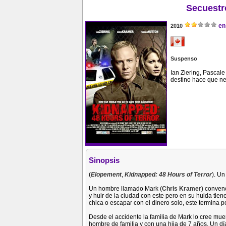
Secuestr
en
2010
Suspenso
Ian Ziering, Pascal
destino hace que nec
Sinopsis
(
Elopement
,
Kidnapped: 48 Hours of Terror
). U
Un hombre llamado Mark (
Chris Kramer
) conven
y huir de la ciudad con este pero en su huida tien
chica o escapar con el dinero solo, este termina
Desde el accidente la familia de Mark lo cree mu
hombre de familia y con una hija de 7 años. Un dí