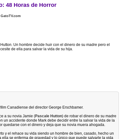
o: 48 Horas de Horror
GatoTV.com
e Hutton. Un hombre decide huir con el dinero de su madre pero el
esite de ella para salvar la vida de su hija.
n film Canadiense del director George Erschbamer.
ce a su novia Jamie (
Pascale Hutton
) de robar el dinero de su madre
en un accidente donde Mark debe decidir entre la salvar la vida de la
 por quedarse con el dinero y deja que su novia muera ahogada.
erto y el rehace su vida siendo un hombre de bien, casado, hecho un
a ella se enferma de gravedad y lo único que puede salvarle la vida