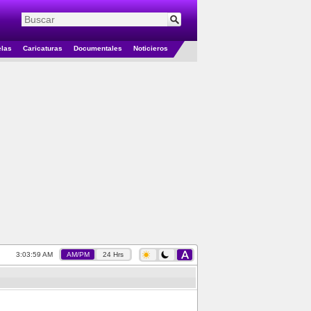
elas
Caricaturas
Documentales
Noticieros
3:04:00 AM
AM/PM
24 Hrs