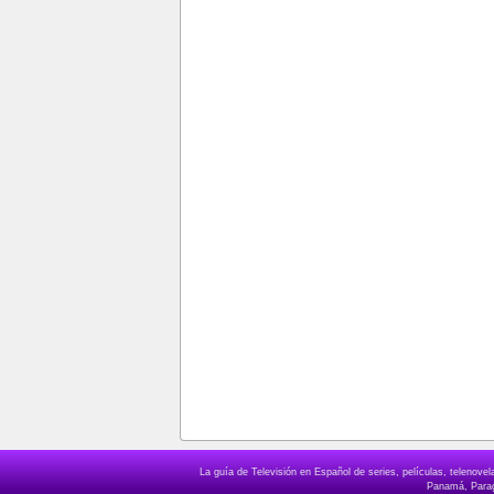
La guía de Televisión en Español de series, películas, telenov
Panamá, Paragu