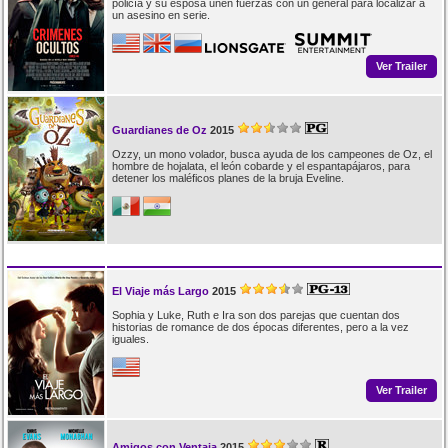
policía y su esposa unen fuerzas con un general para localizar a
un asesino en serie.
Ver Trailer
Guardianes de Oz
2015
Ozzy, un mono volador, busca ayuda de los campeones de Oz, el
hombre de hojalata, el león cobarde y el espantapájaros, para
detener los maléficos planes de la bruja Eveline.
El Viaje más Largo
2015
Sophia y Luke, Ruth e Ira son dos parejas que cuentan dos
historias de romance de dos épocas diferentes, pero a la vez
iguales.
Ver Trailer
Amigos con Ventaja
2015