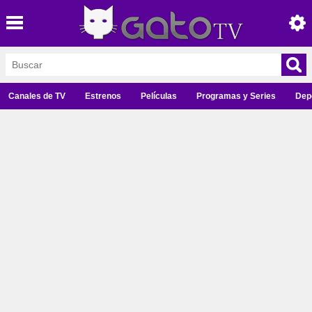
Canales de TV
Estrenos
Películas
Programas y Series
Dep