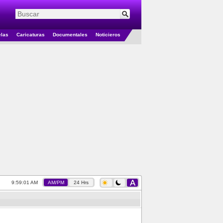
elas
Caricaturas
Documentales
Noticieros
9:59:02 AM
AM/PM
24 Hrs