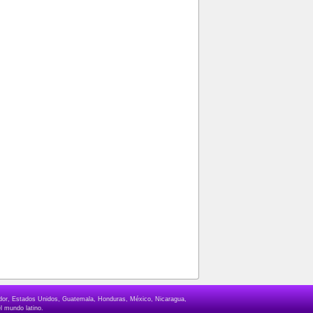
lvador, Estados Unidos, Guatemala, Honduras, México, Nicaragua,
l mundo latino.