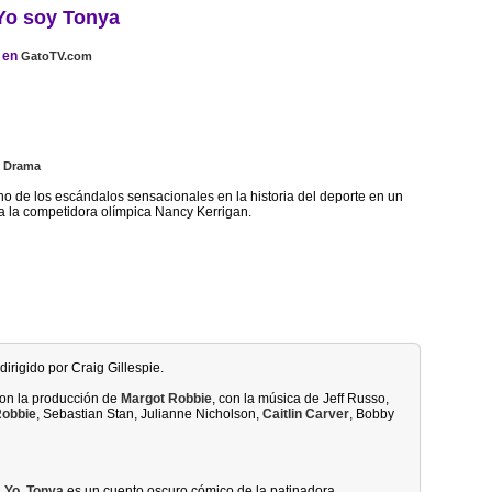
Yo soy Tonya
en
GatoTV.com
|
Drama
o de los escándalos sensacionales en la historia del deporte en un
a la competidora olímpica Nancy Kerrigan.
dirigido por Craig Gillespie.
 con la producción de
Margot Robbie
, con la música de Jeff Russo,
Robbie
, Sebastian Stan, Julianne Nicholson,
Caitlin Carver
, Bobby
,
Yo, Tonya
es un cuento oscuro cómico de la patinadora