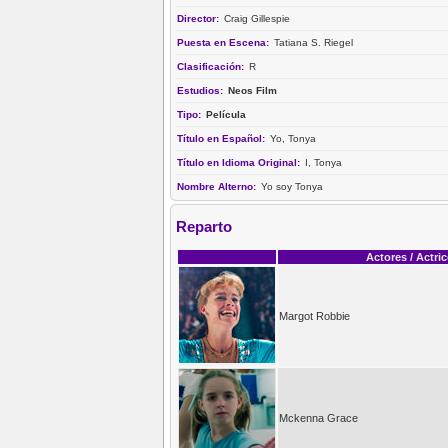
Director:
Craig Gillespie
Puesta en Escena:
Tatiana S. Riegel
Clasificación:
R
Estudios:
Neos Film
Tipo:
Película
Título en Español:
Yo, Tonya
Título en Idioma Original:
I, Tonya
Nombre Alterno:
Yo soy Tonya
Reparto
Actores / Actri
Margot Robbie
Mckenna Grace