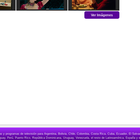
Ver Imágenes
elas y programas de televisión para Argentina, Bolivia, Chile, Colombia, Costa Rica, Cuba, Ecuador, El Sa
ay, Perú, Puerto Rico, República Dominicana, Uruguay, Venezuela, el resto de Latinoamérica, España y e