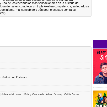
 y uno de los escándalos más sensacionales en la historia del
dounidense en completar un triple Axel en competencia, su legado se
aque infame, mal concebido y aún peor ejecutado contra su
rver
).
s Unidos)
Ver Fechas ➨
|
Julianne Nicholson
|
Bobby Cannavale
|
Allison Janney
|
Caitlin Carver