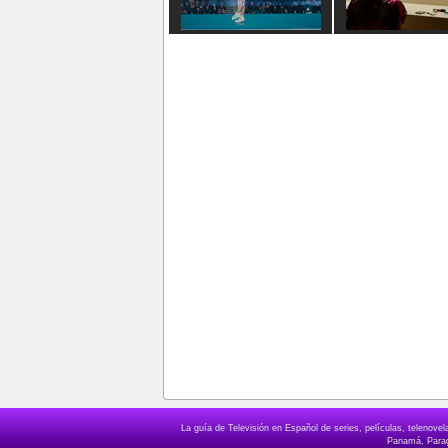
La guía de Televisión en Español de series, películas, telenov
Panamá, Paragu