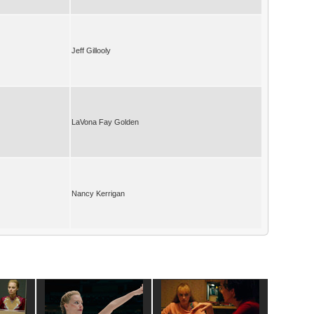
Jeff Gillooly
LaVona Fay Golden
Nancy Kerrigan