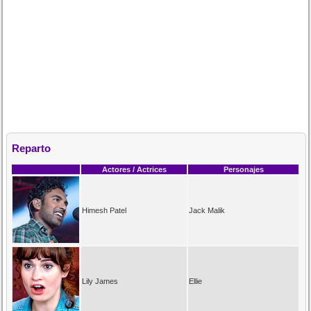
Reparto
Actores / Actrices
Personajes
Himesh Patel
Jack Malik
Lily James
Ellie