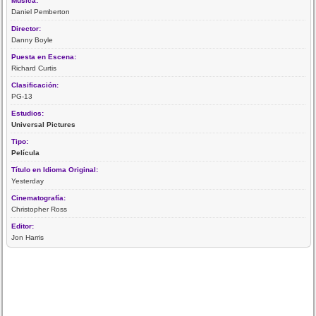
Música:
Daniel Pemberton
Director:
Danny Boyle
Puesta en Escena:
Richard Curtis
Clasificación:
PG-13
Estudios:
Universal Pictures
Tipo:
Película
Título en Idioma Original:
Yesterday
Cinematografía:
Christopher Ross
Editor:
Jon Harris