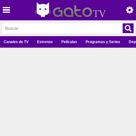
Canales de TV
Estrenos
Películas
Programas y Series
Dep