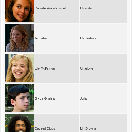
Danielle Rose Russell
Miranda
Ali Liebert
Ms. Petosa
Elle McKinnon
Charlotte
Bryce Gheisar
Julian
Daveed Diggs
Mr. Browne