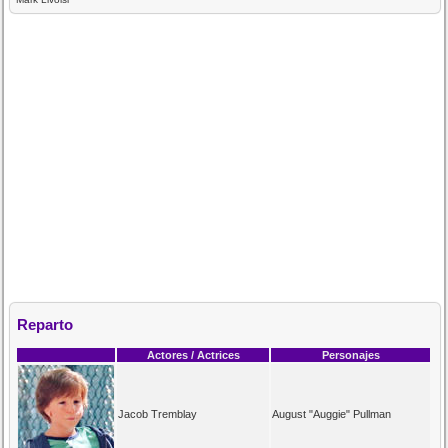
Reparto
Actores / Actrices
Personajes
Jacob Tremblay
August "Auggie" Pullman