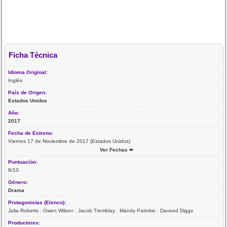
Ficha Técnica
Idioma Original:
Inglés
País de Origen:
Estados Unidos
Año:
2017
Fecha de Estreno:
Viernes 17 de Noviembre de 2017 (Estados Unidos)
Ver Fechas ➨
Puntuación:
8/10
Género:
Drama
Protagonistas (Elenco):
Julia Roberts
|
Owen Wilson
|
Jacob Tremblay
|
Mandy Patinkin
|
Daveed Diggs
Productores: