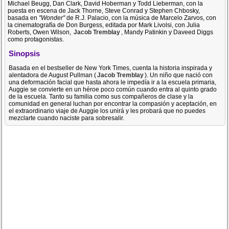
Michael Beugg, Dan Clark, David Hoberman y Todd Lieberman, con la
puesta en escena de Jack Thorne, Steve Conrad y Stephen Chbosky,
basada en
"Wonder"
de R.J. Palacio, con la música de Marcelo Zarvos, con
la cinematografía de Don Burgess, editada por Mark Livolsi, con Julia
Roberts, Owen Wilson,
Jacob Tremblay
, Mandy Patinkin y Daveed Diggs
como protagonistas.
Sinopsis
Basada en el bestseller de New York Times, cuenta la historia inspirada y
alentadora de August Pullman (
Jacob Tremblay
). Un niño que nació con
una deformación facial que hasta ahora le impedía ir a la escuela primaria,
Auggie se convierte en un héroe poco común cuando entra al quinto grado
de la escuela. Tanto su familia como sus compañeros de clase y la
comunidad en general luchan por encontrar la compasión y aceptación, en
el extraordinario viaje de Auggie los unirá y les probará que no puedes
mezclarte cuando naciste para sobresalir.