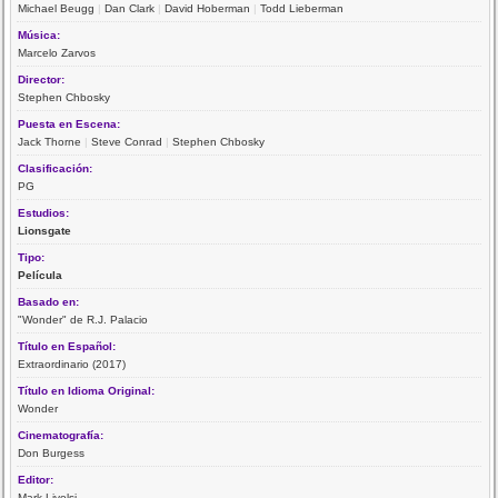
Michael Beugg
|
Dan Clark
|
David Hoberman
|
Todd Lieberman
Música:
Marcelo Zarvos
Director:
Stephen Chbosky
Puesta en Escena:
Jack Thorne
|
Steve Conrad
|
Stephen Chbosky
Clasificación:
PG
Estudios:
Lionsgate
Tipo:
Película
Basado en:
"Wonder" de R.J. Palacio
Título en Español:
Extraordinario (2017)
Título en Idioma Original:
Wonder
Cinematografía:
Don Burgess
Editor:
Mark Livolsi