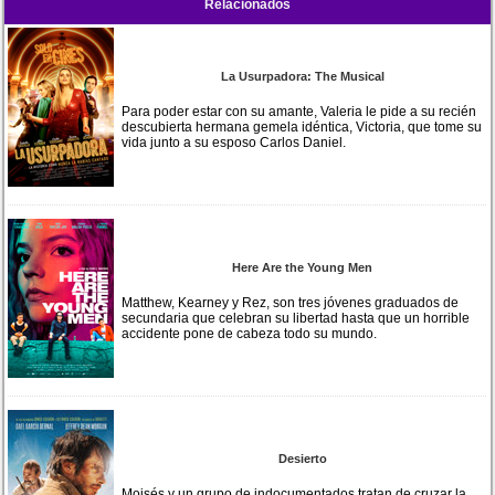
Relacionados
La Usurpadora: The Musical
Para poder estar con su amante, Valeria le pide a su recién
descubierta hermana gemela idéntica, Victoria, que tome su
vida junto a su esposo Carlos Daniel.
Here Are the Young Men
Matthew, Kearney y Rez, son tres jóvenes graduados de
secundaria que celebran su libertad hasta que un horrible
accidente pone de cabeza todo su mundo.
Desierto
Moisés y un grupo de indocumentados tratan de cruzar la