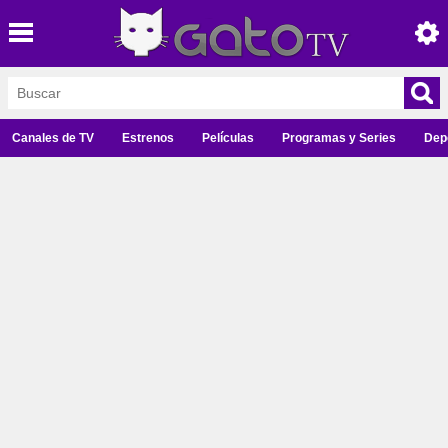
Canales de TV
Estrenos
Películas
Programas y Series
Dep