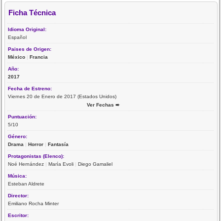
Ficha Técnica
Idioma Original:
Español
Paises de Origen:
México
|
Francia
Año:
2017
Fecha de Estreno:
Viernes 20 de Enero de 2017 (Estados Unidos)
Ver Fechas ➨
Puntuación:
5/10
Género:
Drama
|
Horror
|
Fantasía
Protagonistas (Elenco):
Noé Hernández
|
María Evoli
|
Diego Gamaliel
Música:
Esteban Aldrete
Director:
Emiliano Rocha Minter
Escritor: