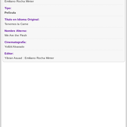
Emiliano Rocha Minter
Tipo:
Película
Título en Idioma Original:
Tenemos la Carne
Nombre Alterno:
We Are the Flesh
Cinematografía:
Yollótl Alvarado
Editor:
Yibran Asuad
|
Emiliano Rocha Minter