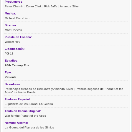
Productores:
Peter Chernin
|
Dylan Clark
|
Rick Jaffa
|
Amanda Silver
Música:
Michael Giacchino
Director:
Matt Reeves
Puesta en Escena:
William Hoy
Clasificación:
PG-13
Estudios:
20th Century Fox
Tipo:
Película
Basado en:
Personajes creados de Rick Jaffa y Amanda Silver
|
Premisa sugerida de "Planet of the
Apes" de Pierre Boulle
Título en Español:
El planeta de los Simios: La Guerra
Título en Idioma Original:
War for the Planet of the Apes
Nombre Alterno:
La Guerra del Planeta de los Simios