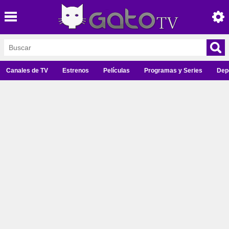
Canales de TV
Estrenos
Películas
Programas y Series
Dep