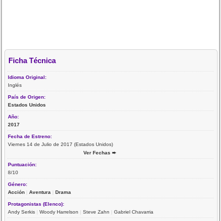
Ficha Técnica
Idioma Original:
Inglés
País de Origen:
Estados Unidos
Año:
2017
Fecha de Estreno:
Viernes 14 de Julio de 2017 (Estados Unidos)
Ver Fechas ➨
Puntuación:
8/10
Género:
Acción
|
Aventura
|
Drama
Protagonistas (Elenco):
Andy Serkis
|
Woody Harrelson
|
Steve Zahn
|
Gabriel Chavarria