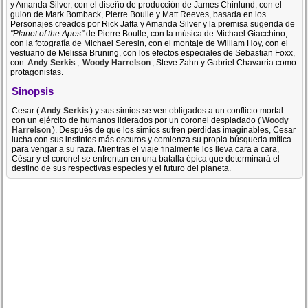
y Amanda Silver, con el diseño de producción de James Chinlund, con el
guion de Mark Bomback, Pierre Boulle y Matt Reeves, basada en los
Personajes creados por Rick Jaffa y Amanda Silver y la premisa sugerida de
"Planet of the Apes"
de Pierre Boulle, con la música de Michael Giacchino,
con la fotografía de Michael Seresin, con el montaje de William Hoy, con el
vestuario de Melissa Bruning, con los efectos especiales de Sebastian Foxx,
con
Andy Serkis
,
Woody Harrelson
, Steve Zahn y Gabriel Chavarria como
protagonistas.
Sinopsis
Cesar (
Andy Serkis
) y sus simios se ven obligados a un conflicto mortal
con un ejército de humanos liderados por un coronel despiadado (
Woody
Harrelson
). Después de que los simios sufren pérdidas imaginables, Cesar
lucha con sus instintos más oscuros y comienza su propia búsqueda mítica
para vengar a su raza. Mientras el viaje finalmente los lleva cara a cara,
César y el coronel se enfrentan en una batalla épica que determinará el
destino de sus respectivas especies y el futuro del planeta.