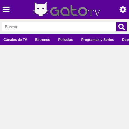
Canales de TV
Estrenos
Películas
Programas y Series
Dep