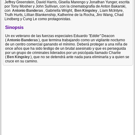
Jeffrey Greenstein, David Harris, Gisella Marengo y Jonathan Yunger, escrita
por Tony Mosher y John Sullivan, con la cinematografía de Anton Bakarski,
con
Antonio Banderas
, Gabriella Wright,
Ben Kingsley
, Liam McIntyre,
Truth Hurts, Lillian Blankenship, Katherine de la Rocha, Jiro Wang, Chad
Lindberg y Cung Le como protagonistas.
Sinopsis
Un ex veterano de las fuerzas especiales Eduardo
"Eddie"
Deacon
(
Antonio Banderas
), que termina trabajando como un vigilante nocturno
de un centro comercial ganando el mínimo. Deberá proteger a una niña de
once años que ha sido testigo de un brutal asesinato y que es perseguida
por un grupo de criminales liderados por un psicópata llamado Charlie
(
Ben Kingsley
), que no se detendrá ante nada para eliminarla y a quien se
cruce en su camino.