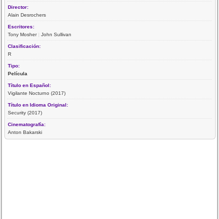
Director:
Alain Desrochers
Escritores:
Tony Mosher
|
John Sullivan
Clasificación:
R
Tipo:
Película
Título en Español:
Vigilante Nocturno (2017)
Título en Idioma Original:
Security (2017)
Cinematografía:
Anton Bakarski