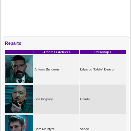
Reparto
Actores / Actrices
Personajes
Antonio Banderas
Eduardo "Eddie" Deacon
Ben Kingsley
Charlie
Liam McIntyre
Vance