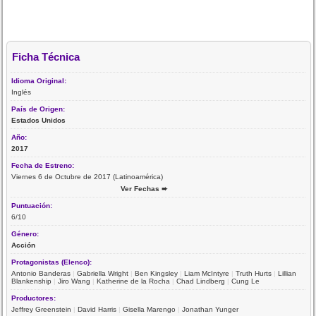
Ficha Técnica
Idioma Original:
Inglés
País de Origen:
Estados Unidos
Año:
2017
Fecha de Estreno:
Viernes 6 de Octubre de 2017 (Latinoamérica)
Ver Fechas ➨
Puntuación:
6/10
Género:
Acción
Protagonistas (Elenco):
Antonio Banderas
|
Gabriella Wright
|
Ben Kingsley
|
Liam McIntyre
|
Truth Hurts
|
Lillian
Blankenship
|
Jiro Wang
|
Katherine de la Rocha
|
Chad Lindberg
|
Cung Le
Productores:
Jeffrey Greenstein
|
David Harris
|
Gisella Marengo
|
Jonathan Yunger