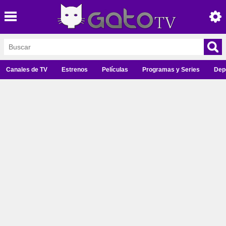
Canales de TV
Estrenos
Películas
Programas y Series
Dep