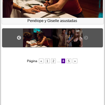
Penélope y Giselle asustadas
Página
«
1
2
...
4
5
»