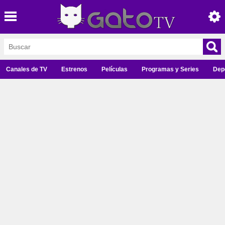
Canales de TV
Estrenos
Películas
Programas y Series
Dep