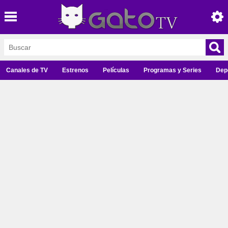
Canales de TV
Estrenos
Películas
Programas y Series
Dep