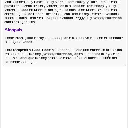
Matt Tolmach, Amy Pascal, Kelly Marcel,
Tom Hardy
y Hutch Parker, con la
puesta en escena de Kelly Marcel, con la historia de
Tom Hardy
y Kelly
Marcel, basada en Marvel Comics, con la música de Marco Beltrami, con la
cinematografía de Robert Richardson, con
Tom Hardy
, Michelle Williams,
Naomie Harris, Reid Scott, Stephen Graham, Peggy Lu y
Woody Harrelson
como protagonistas.
Sinopsis
Eddie Brock (
Tom Hardy
) debe adaptarse a su nueva vida con el simbionte
alienígena Venom.
Para recuperar su vida, Eddie se propone hacerle una entrevista al asesino
en serie Cletus Kasady (
Woody Harrelson
) antes que reciba la inyección
letal, sin saber que Kasady pronto se convertirá en el nuevo anfitrión del
simbionte Carnage.