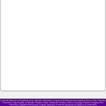
La guía de Televisión en Español de series, películas, telenovelas y programas de televisión para Argentina, Bolivia, Chile, Colombia,
Costa Rica, Cuba, Ecuador, El Salvador, Estados Unidos, Guatemala, Honduras, México, Nicaragua, Panamá, Paraguay, Perú,
Puerto Rico, República Dominicana, Uruguay, Venezuela, el resto de Latinoamérica, España y el mundo latino.