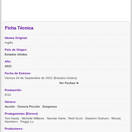
Ficha Técnica
Idioma Original:
Inglés
País de Origen:
Estados Unidos
Año:
2021
Fecha de Estreno:
Viernes 24 de Septiembre de 2021 (Estados Unidos)
Ver Fechas ➨
Puntuación:
6/10
Género:
Acción
|
Ciencia Ficción
|
Suspenso
Protagonistas (Elenco):
Tom Hardy
|
Michelle Williams
|
Naomie Harris
|
Reid Scott
|
Stephen Graham
|
Woody
Harrelson
|
Peggy Lu
Productores: