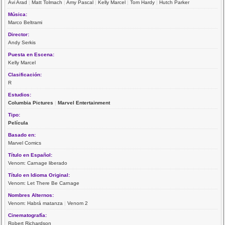
Avi Arad
|
Matt Tolmach
|
Amy Pascal
|
Kelly Marcel
|
Tom Hardy
|
Hutch Parker
Música:
Marco Beltrami
Director:
Andy Serkis
Puesta en Escena:
Kelly Marcel
Clasificación:
R
Estudios:
Columbia Pictures
|
Marvel Entertainment
Tipo:
Película
Basado en:
Marvel Comics
Título en Español:
Venom: Carnage liberado
Título en Idioma Original:
Venom: Let There Be Carnage
Nombres Alternos:
Venom: Habrá matanza
|
Venom 2
Cinematografía:
Robert Richardson