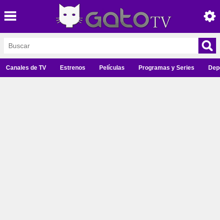
Canales de TV
Estrenos
Películas
Programas y Series
Dep