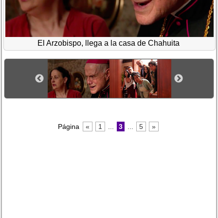
El Arzobispo, llega a la casa de Chahuita
Página
«
1
...
3
...
5
»