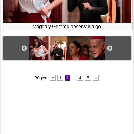
Magda y Gerardo observan algo
Página
«
1
2
...
4
5
»