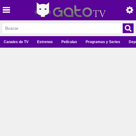
Canales de TV
Estrenos
Películas
Programas y Series
Dep