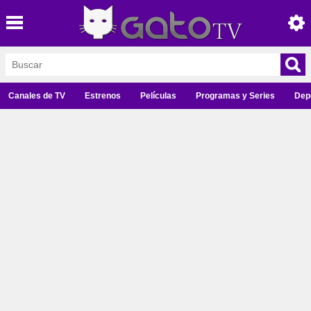
Canales de TV
Estrenos
Películas
Programas y Series
Dep