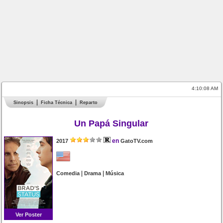
4:10:08 AM
Sinopsis
Ficha Técnica
Reparto
Un Papá Singular
en
2017
GatoTV.com
|
|
Comedia
Drama
Música
Ver Poster