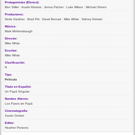
Protagonistas (Elenco):
Ben Stiller
|
Austin Abrams
|
Jenna Fischer
|
Luke Wilson
|
Michael Sheen
Productores:
Dede Gardner
|
Brad Pitt
|
David Bernad
|
Mike White
|
Sidney Kimmel
Música:
Mark Mothersbaugh
Director:
Mike White
Escritor:
Mike White
Clasificación:
R
Tipo:
Película
Título en Español:
Un Papá Singular
Nombre Alterno:
Los Pasos de Papá
Cinematografía:
Xavier Grobet
Editor:
Heather Persons