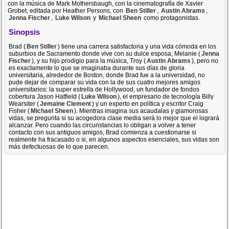
con la música de Mark Mothersbaugh, con la cinematografía de Xavier
Grobet, editada por Heather Persons, con
Ben Stiller
,
Austin Abrams
,
Jenna Fischer
,
Luke Wilson
y
Michael Sheen
como protagonistas.
Sinopsis
Brad (
Ben Stiller
) tiene una carrera satisfactoria y una vida cómoda en los
suburbios de Sacramento donde vive con su dulce esposa, Melanie (
Jenna
Fischer
), y su hijo prodigio para la música, Troy (
Austin Abrams
), pero no
es exactamente lo que se imaginaba durante sus días de gloria
universitaria, alrededor de Boston, donde Brad fue a la universidad, no
pude dejar de comparar su vida con la de sus cuatro mejores amigos
universitarios: la super estrella de Hollywood, un fundador de fondos
cobertura Jason Hatfield (
Luke Wilson
), el empresario de tecnología Billy
Wearsiter (
Jemaine Clement
) y un experto en política y escritor Craig
Fisher (
Michael Sheen
). Mientras imagina sus acaudalas y glamorosas
vidas, se pregunta si su acogedora clase media será lo mejor que el logrará
alcanzar. Pero cuando las circunstancias lo obligan a volver a tener
contacto con sus antiguos amigos, Brad comienza a cuestionarse si
realmente ha fracasado o si, en algunos aspectos esenciales, sus vidas son
más defectuosas de lo que parecen.