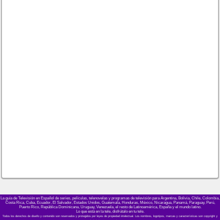
La guía de Televisión en Español de series, películas, telenovelas y programas de televisión para Argentina, Bolivia, Chile, Colombia,
Costa Rica, Cuba, Ecuador, El Salvador, Estados Unidos, Guatemala, Honduras, México, Nicaragua, Panamá, Paraguay, Perú,
Puerto Rico, República Dominicana, Uruguay, Venezuela, el resto de Latinoamérica, España y el mundo latino.
Lo que está en la tele, disfrútalo en tu tele.