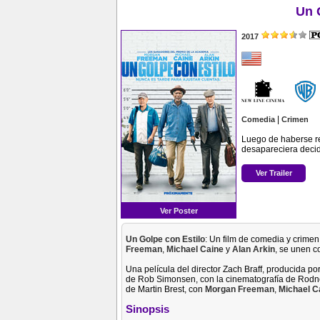
Un 
2017
|
Comedia
Crimen
Luego de haberse re
desapareciera decid
Ver Trailer
Ver Poster
Un Golpe con Estilo
: Un film de comedia y crimen
Freeman
,
Michael Caine
y
Alan Arkin
, se unen c
Una película del director Zach Braff, producida p
de Rob Simonsen, con la cinematografía de Rodne
de Martin Brest, con
Morgan Freeman
,
Michael C
Sinopsis