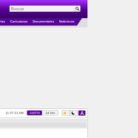
elas
Caricaturas
Documentales
Noticieros
11:37:22 AM
AM/PM
24 Hrs