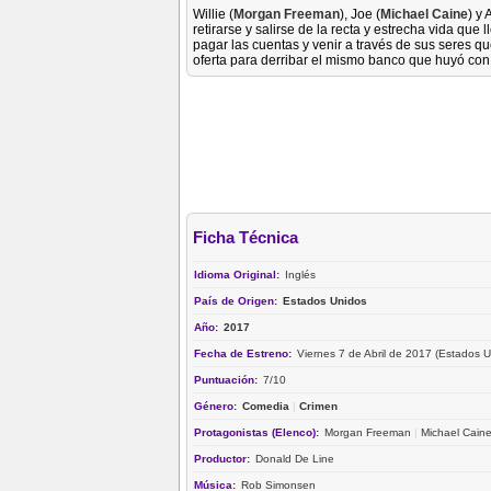
Willie (
Morgan Freeman
), Joe (
Michael Caine
) y 
retirarse y salirse de la recta y estrecha vida q
pagar las cuentas y venir a través de sus seres q
oferta para derribar el mismo banco que huyó con
Ficha Técnica
Idioma Original:
Inglés
País de Origen:
Estados Unidos
Año:
2017
Fecha de Estreno:
Viernes 7 de Abril de 2017 (Estados U
Puntuación:
7/10
Género:
Comedia
|
Crimen
Protagonistas (Elenco):
Morgan Freeman
|
Michael Cain
Productor:
Donald De Line
Música:
Rob Simonsen