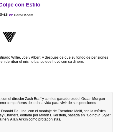
Golpe con Estilo
en
GatoTV.com
tirado Willie, Joe y Albert, y después de que su fondo de pensiones
en derribar el mismo banco que huyó con su dinero.
, con el director Zach Braff y con los ganadores del Oscar,
Morgan
omo compañeros de toda la vida para vivir de sus pensiones.
or Donald De Line, con el montaje de Theodore Melfi, con la música
y Charters, editada por Myron I. Kerstein, basada en
"Going in Style"
aine
y
Alan Arkin
como protagonistas.