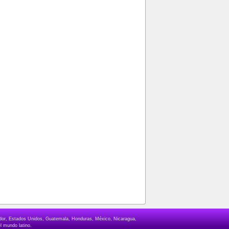
lvador, Estados Unidos, Guatemala, Honduras, México, Nicaragua,
l mundo latino.