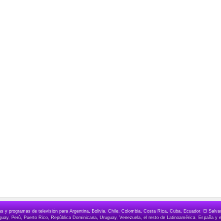
elas y programas de televisión para Argentina, Bolivia, Chile, Colombia, Costa Rica, Cuba, Ecuador, El Sa
ay, Perú, Puerto Rico, República Dominicana, Uruguay, Venezuela, el resto de Latinoamérica, España y e