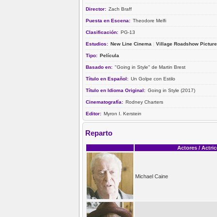
Director:
Zach Braff
Puesta en Escena:
Theodore Melfi
Clasificación:
PG-13
Estudios:
New Line Cinema
|
Village Roadshow Pictur
Tipo:
Película
Basado en:
"Going in Style" de Martin Brest
Título en Español:
Un Golpe con Estilo
Título en Idioma Original:
Going in Style (2017)
Cinematografía:
Rodney Charters
Editor:
Myron I. Kerstein
Reparto
Actores / Actri
Michael Caine