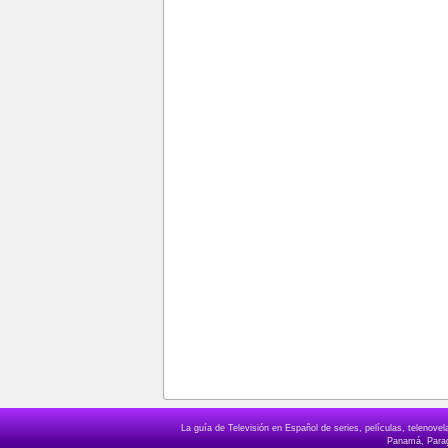
La guía de Televisión en Español de series, películas, telenov
Panamá, Paragu