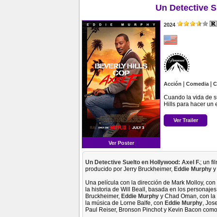
Un Detective S
2024
|
|
Acción
Comedia
C
Cuando la vida de s
Hills para hacer un 
Ver Trailer
Ver Poster
Un Detective Suelto en Hollywood: Axel F.
; un f
producido por Jerry Bruckheimer,
Eddie Murphy
y
Una película con la dirección de Mark Molloy, con
la historia de Will Beall, basada en los personajes
Bruckheimer,
Eddie Murphy
y Chad Oman, con la 
la música de Lorne Balfe, con
Eddie Murphy
, Jos
Paul Reiser, Bronson Pinchot y Kevin Bacon como