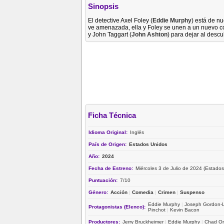
Sinopsis
El detective Axel Foley (
Eddie Murphy
) está de n
ve amenazada, ella y Foley se unen a un nuevo 
y John Taggart (
John Ashton
) para dejar al desc
Ficha Técnica
Idioma Original:
Inglés
País de Origen:
Estados Unidos
Año:
2024
Fecha de Estreno:
Miércoles 3 de Julio de 2024 (Estados
Puntuación:
7/10
Género:
Acción
|
Comedia
|
Crimen
|
Suspenso
Eddie Murphy
|
Joseph Gordon-L
Protagonistas (Elenco):
Pinchot
|
Kevin Bacon
Productores:
Jerry Bruckheimer
|
Eddie Murphy
|
Chad O