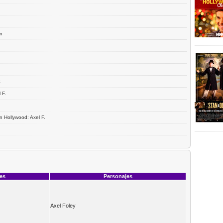
en
.
 F.
n Hollywood: Axel F.
ces
Personajes
Axel Foley