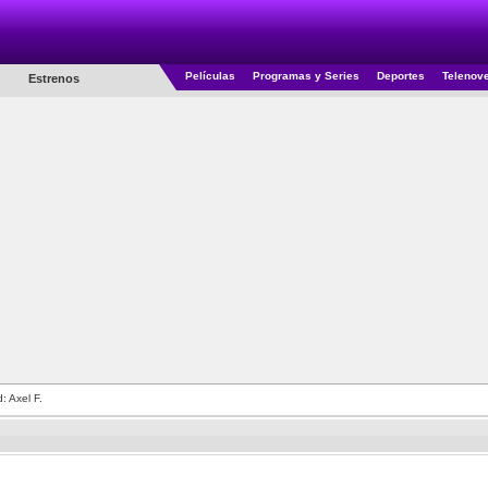
Películas
Programas y Series
Deportes
Telenov
Estrenos
: Axel F.