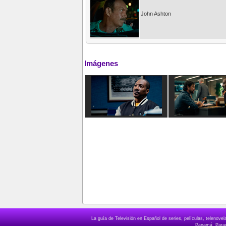
John Ashton
Imágenes
La guía de Televisión en Español de series, películas, telenov
Panamá, Paragu