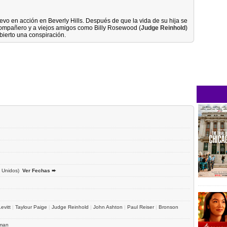
uevo en acción en Beverly Hills. Después de que la vida de su hija se
compañero y a viejos amigos como Billy Rosewood (
Judge Reinhold
)
ubierto una conspiración.
 Unidos)
Ver Fechas ➨
evitt
|
Taylour Paige
|
Judge Reinhold
|
John Ashton
|
Paul Reiser
|
Bronson
man