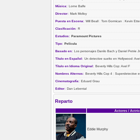
Música:
Lorne Balfe
Director:
Mark Molloy
Puesta en Escena:
Will Beall
|
Tom Gormican
|
Kevin Ett
Clasificación:
R
Estudios:
Paramount Pictures
Tipo:
Película
Basado en:
Los personajes Danilo Bach y Daniel Petrie Jr
Título en Español:
Un detective suelto en Hollywood: Axel
Título en Idioma Original:
Beverly Hills Cop: Axel F
Nombres Alternos:
Beverly Hills Cop 4
|
Superdetective e
Cinematografía:
Eduard Grau
Editor:
Dan Lebental
Reparto
Actores / Actri
Eddie Murphy