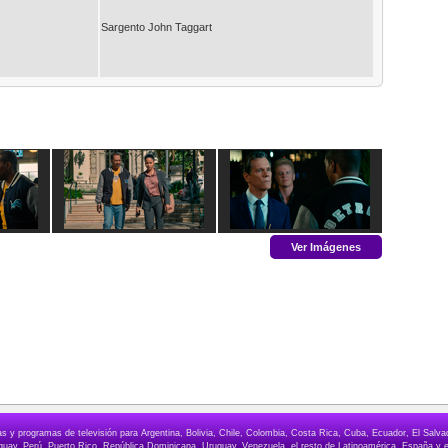
Sargento John Taggart
Ver Imágenes
elas y programas de televisión para Argentina, Bolivia, Chile, Colombia, Costa Rica, Cuba, Ecuador, El Sa
ay, Perú, Puerto Rico, República Dominicana, Uruguay, Venezuela, el resto de Latinoamérica, España y e