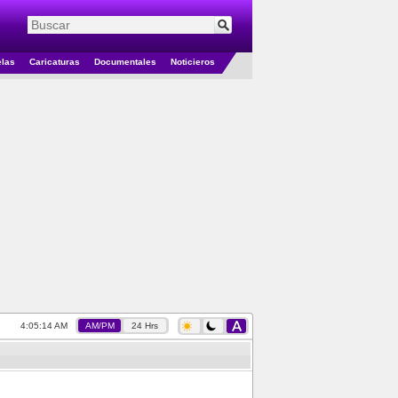
elas
Caricaturas
Documentales
Noticieros
4:05:15 AM
AM/PM
24 Hrs