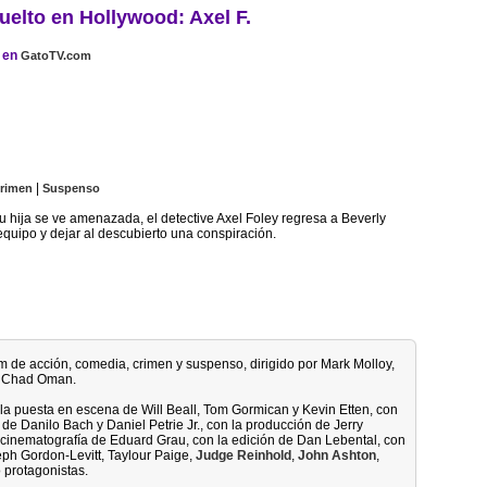
uelto en Hollywood: Axel F.
en
GatoTV.com
|
rimen
Suspenso
u hija se ve amenazada, el detective Axel Foley regresa a Beverly
equipo y dejar al descubierto una conspiración.
ilm de acción, comedia, crimen y suspenso, dirigido por Mark Molloy,
 Chad Oman.
 la puesta en escena de Will Beall, Tom Gormican y Kevin Etten, con
 de Danilo Bach y Daniel Petrie Jr., con la producción de Jerry
cinematografía de Eduard Grau, con la edición de Dan Lebental, con
eph Gordon-Levitt, Taylour Paige,
Judge Reinhold
,
John Ashton
,
 protagonistas.