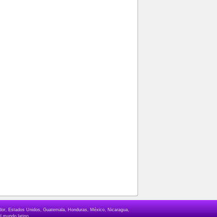
lvador, Estados Unidos, Guatemala, Honduras, México, Nicaragua,
l mundo latino.