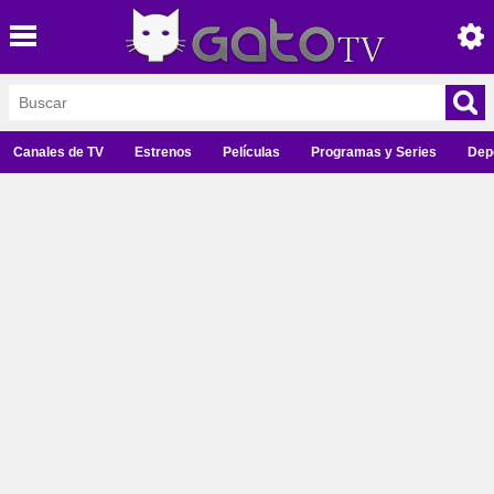
Canales de TV
Estrenos
Películas
Programas y Series
Dep