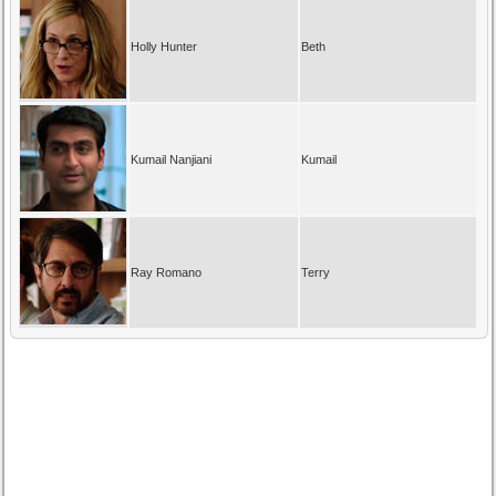
Holly Hunter
Beth
Kumail Nanjiani
Kumail
Ray Romano
Terry