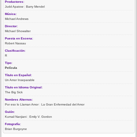
Productores:
Judd Apatow
|
Barry Mendel
Música:
Michael Andrews
Director:
Michael Showalter
Puesta en Escena:
Robert Nassau
Clasificación:
R
Tipo:
Película
Título en Español:
Un Amor Inseparable
Título en Idioma Original:
The Big Sick
Nombres Alternos:
Por eso lo Llaman Amor
|
La Gran Enfermedad del Amor
Guión:
Kumail Nanjiani
|
Emily V. Gordon
Fotografía:
Brian Burgoyne