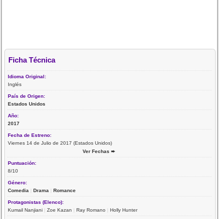
Ficha Técnica
Idioma Original:
Inglés
País de Origen:
Estados Unidos
Año:
2017
Fecha de Estreno:
Viernes 14 de Julio de 2017 (Estados Unidos)
Ver Fechas ➨
Puntuación:
8/10
Género:
Comedia
|
Drama
|
Romance
Protagonistas (Elenco):
Kumail Nanjiani
|
Zoe Kazan
|
Ray Romano
|
Holly Hunter