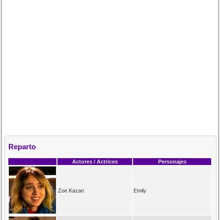
Reparto
Actores / Actrices
Personajes
Zoe Kazan
Emily