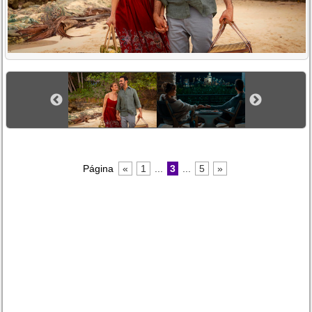
Página
«
1
...
3
...
5
»