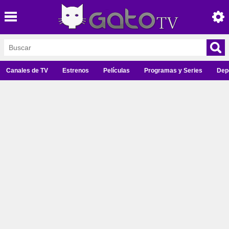
Canales de TV
Estrenos
Películas
Programas y Series
Dep