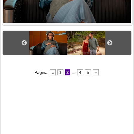
Página
«
1
2
...
4
5
»