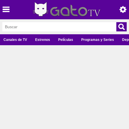
Canales de TV
Estrenos
Películas
Programas y Series
Dep