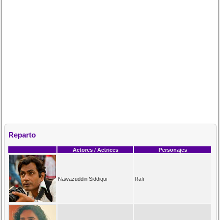
Reparto
Actores / Actrices
Personajes
Nawazuddin Siddiqui
Rafi