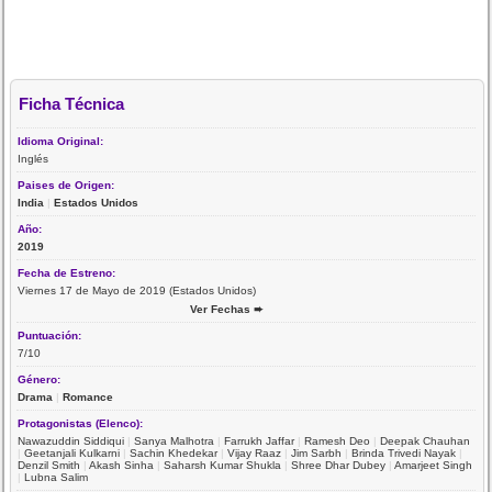
Ficha Técnica
Idioma Original:
Inglés
Paises de Origen:
India
|
Estados Unidos
Año:
2019
Fecha de Estreno:
Viernes 17 de Mayo de 2019 (Estados Unidos)
Ver Fechas ➨
Puntuación:
7/10
Género:
Drama
|
Romance
Protagonistas (Elenco):
Nawazuddin Siddiqui
|
Sanya Malhotra
|
Farrukh Jaffar
|
Ramesh Deo
|
Deepak Chauhan
|
Geetanjali Kulkarni
|
Sachin Khedekar
|
Vijay Raaz
|
Jim Sarbh
|
Brinda Trivedi Nayak
|
Denzil Smith
|
Akash Sinha
|
Saharsh Kumar Shukla
|
Shree Dhar Dubey
|
Amarjeet Singh
|
Lubna Salim