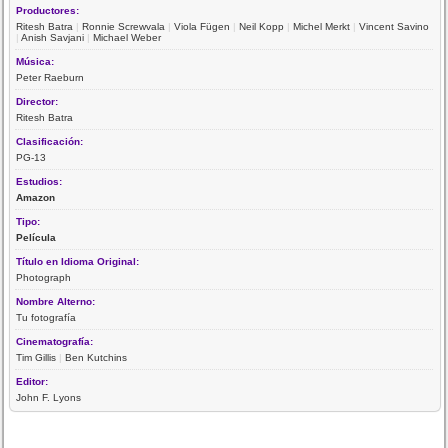
Productores:
Ritesh Batra
|
Ronnie Screwvala
|
Viola Fügen
|
Neil Kopp
|
Michel Merkt
|
Vincent Savino
|
Anish Savjani
|
Michael Weber
Música:
Peter Raeburn
Director:
Ritesh Batra
Clasificación:
PG-13
Estudios:
Amazon
Tipo:
Película
Título en Idioma Original:
Photograph
Nombre Alterno:
Tu fotografía
Cinematografía:
Tim Gillis
|
Ben Kutchins
Editor:
John F. Lyons