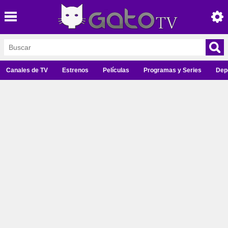
Canales de TV
Estrenos
Películas
Programas y Series
Dep