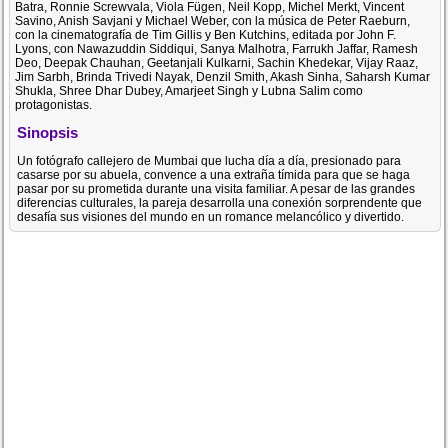
Batra, Ronnie Screwvala, Viola Fügen, Neil Kopp, Michel Merkt, Vincent
Savino, Anish Savjani y Michael Weber, con la música de Peter Raeburn,
con la cinematografía de Tim Gillis y Ben Kutchins, editada por John F.
Lyons, con Nawazuddin Siddiqui, Sanya Malhotra, Farrukh Jaffar, Ramesh
Deo, Deepak Chauhan, Geetanjali Kulkarni, Sachin Khedekar, Vijay Raaz,
Jim Sarbh, Brinda Trivedi Nayak, Denzil Smith, Akash Sinha, Saharsh Kumar
Shukla, Shree Dhar Dubey, Amarjeet Singh y Lubna Salim como
protagonistas.
Sinopsis
Un fotógrafo callejero de Mumbai que lucha día a día, presionado para
casarse por su abuela, convence a una extraña tímida para que se haga
pasar por su prometida durante una visita familiar. A pesar de las grandes
diferencias culturales, la pareja desarrolla una conexión sorprendente que
desafía sus visiones del mundo en un romance melancólico y divertido.