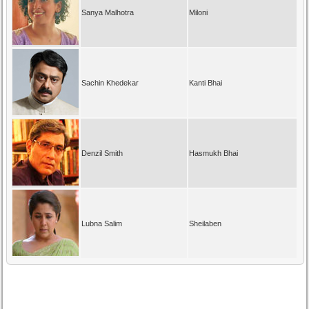
Sanya Malhotra
Miloni
Sachin Khedekar
Kanti Bhai
Denzil Smith
Hasmukh Bhai
Lubna Salim
Sheilaben