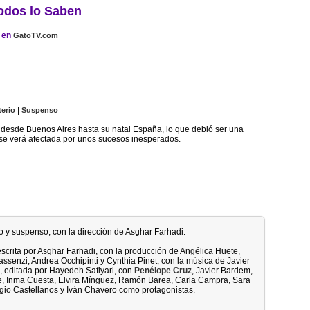
odos lo Saben
en
GatoTV.com
|
terio
Suspenso
 desde Buenos Aires hasta su natal España, lo que debió ser una
r se verá afectada por unos sucesos inesperados.
io y suspenso, con la dirección de Asghar Farhadi.
escrita por Asghar Farhadi, con la producción de Angélica Huete,
ssenzi, Andrea Occhipinti y Cynthia Pinet, con la música de Javier
, editada por Hayedeh Safiyari, con
Penélope Cruz
, Javier Bardem,
e, Inma Cuesta, Elvira Mínguez, Ramón Barea, Carla Campra, Sara
io Castellanos y Iván Chavero como protagonistas.