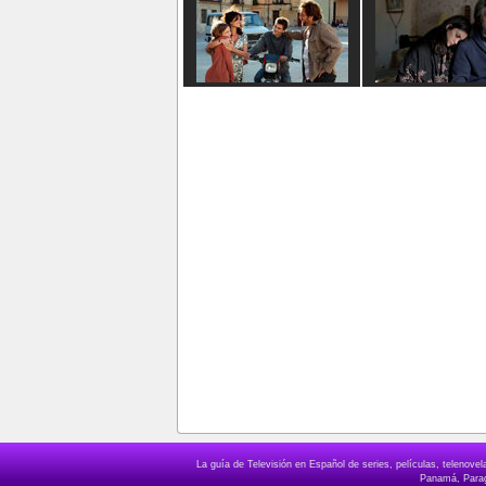
La guía de Televisión en Español de series, películas, telenov
Panamá, Paragu