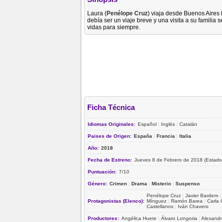
Laura (
Penélope Cruz
) viaja desde Buenos Aires 
debía ser un viaje breve y una visita a su famili
vidas para siempre.
Ficha Técnica
Idiomas Originales:
Español
|
Inglés
|
Catalán
Paises de Origen:
España
|
Francia
|
Italia
Año:
2018
Fecha de Estreno:
Jueves 8 de Febrero de 2018 (Estado
Puntuación:
7/10
Género:
Crimen
|
Drama
|
Misterio
|
Suspenso
Penélope Cruz
|
Javier Bardem
Protagonistas (Elenco):
Mínguez
|
Ramón Barea
|
Carla
Castellanos
|
Iván Chavero
Productores:
Angélica Huete
|
Álvaro Longoria
|
Alexandr