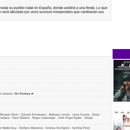
hasta su pueblo natal en España, donde asistirá a una fiesta. Lo que
a se verá afectada por unos sucesos inesperados que cambiarán sus
s Unidos)
Ver Fechas ➨
|
Ricardo Darín
|
Eduard Fernández
|
Bárbara Lennie
|
Inma Cuesta
|
Elvira
 Campra
|
Sara Sálamo
|
Roger Casamajor
|
José Ángel Egido
|
Sergio
e Mallet-Guy
|
Stefano Massenzi
|
Andrea Occhipinti
|
Cynthia Pinet