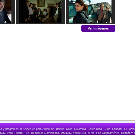
Ver Imágenes
elas y programas de televisión para Argentina, Bolivia, Chile, Colombia, Costa Rica, Cuba, Ecuador, El Sa
ay, Perú, Puerto Rico, República Dominicana, Uruguay, Venezuela, el resto de Latinoamérica, España y e