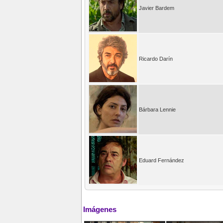
Javier Bardem
Ricardo Darín
Bárbara Lennie
Eduard Fernández
Imágenes