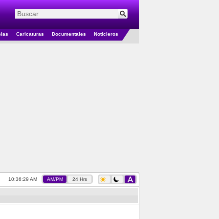
elas
Caricaturas
Documentales
Noticieros
10:36:30 AM
AM/PM
24 Hrs