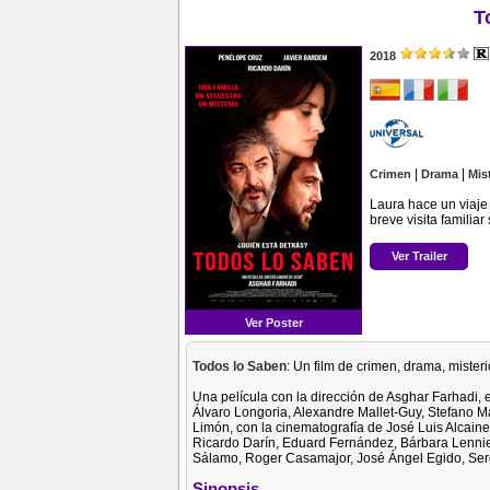
T
2018
|
|
Crimen
Drama
Mis
Laura hace un viaje
breve visita familia
Ver Trailer
Ver Poster
Todos lo Saben
: Un film de crimen, drama, mister
Una película con la dirección de Asghar Farhadi, 
Álvaro Longoria, Alexandre Mallet-Guy, Stefano Ma
Limón, con la cinematografía de José Luis Alcaine
Ricardo Darín, Eduard Fernández, Bárbara Lenni
Sálamo, Roger Casamajor, José Ángel Egido, Serg
Sinopsis