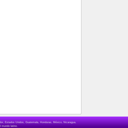
lvador, Estados Unidos, Guatemala, Honduras, México, Nicaragua,
l mundo latino.