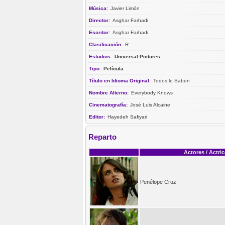
Música:
Javier Limón
Director:
Asghar Farhadi
Escritor:
Asghar Farhadi
Clasificación:
R
Estudios:
Universal Pictures
Tipo:
Película
Título en Idioma Original:
Todos lo Saben
Nombre Alterno:
Everybody Knows
Cinematografía:
José Luis Alcaine
Editor:
Hayedeh Safiyari
Reparto
Actores / Actri
Penélope Cruz