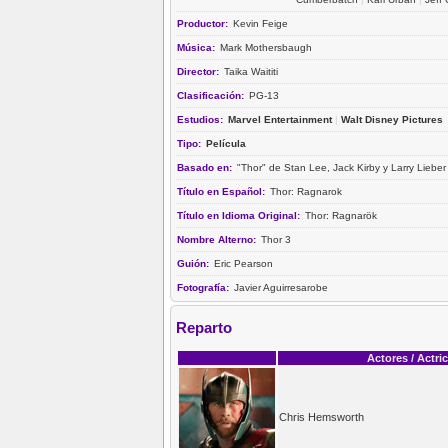
Productor:
Kevin Feige
Música:
Mark Mothersbaugh
Director:
Taika Waititi
Clasificación:
PG-13
Estudios:
Marvel Entertainment
|
Walt Disney Pictures
Tipo:
Película
Basado en:
"Thor" de Stan Lee, Jack Kirby y Larry Lieber
Título en Español:
Thor: Ragnarok
Título en Idioma Original:
Thor: Ragnarök
Nombre Alterno:
Thor 3
Guión:
Eric Pearson
Fotografía:
Javier Aguirresarobe
Reparto
Actores / Actri
Chris Hemsworth