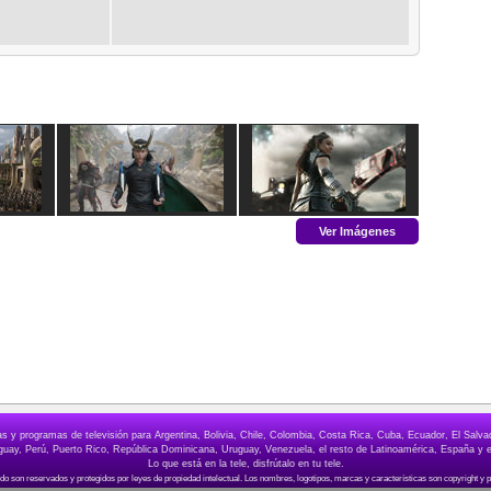
Ver Imágenes
elas y programas de televisión para Argentina, Bolivia, Chile, Colombia, Costa Rica, Cuba, Ecuador, El Sa
ay, Perú, Puerto Rico, República Dominicana, Uruguay, Venezuela, el resto de Latinoamérica, España y e
Lo que está en la tele, disfrútalo en tu tele.