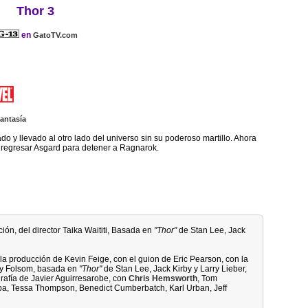
Thor 3
en
GatoTV.com
antasía
do y llevado al otro lado del universo sin su poderoso martillo. Ahora
 regresar Asgard para detener a Ragnarok.
ción, del director Taika Waititi, Basada en
"Thor"
de Stan Lee, Jack
n la producción de Kevin Feige, con el guion de Eric Pearson, con la
any Folsom, basada en
"Thor"
de Stan Lee, Jack Kirby y Larry Lieber,
rafía de Javier Aguirresarobe, con
Chris Hemsworth
, Tom
Elba, Tessa Thompson, Benedict Cumberbatch, Karl Urban, Jeff