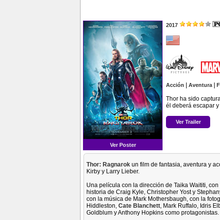
2017
|
|
Acción
Aventura
F
Thor ha sido captura
él deberá escapar y
Ver Trailer
Ver Poster
Thor: Ragnarok
un film de fantasia, aventura y ac
Kirby y Larry Lieber.
Una película con la dirección de Taika Waititi, co
historia de Craig Kyle, Christopher Yost y Steph
con la música de Mark Mothersbaugh, con la fotog
Hiddleston,
Cate Blanchett
, Mark Ruffalo, Idris 
Goldblum y Anthony Hopkins como protagonistas.