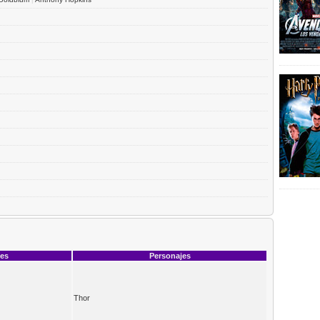
ces
Personajes
Thor