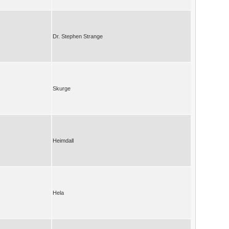
Dr. Stephen Strange
Skurge
Heimdall
Hela