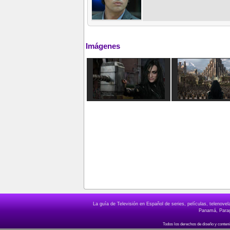
Imágenes
La guía de Televisión en Español de series, películas, telenov
Panamá, Paragu