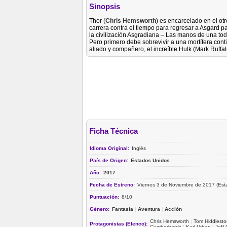
Sinopsis
Thor (
Chris Hemsworth
) es encarcelado en el ot
carrera contra el tiempo para regresar a Asgard pa
la civilización Asgradiana – Las manos de una t
Pero primero debe sobrevivir a una mortífera cont
aliado y compañero, el increíble Hulk (Mark Ruffal
Ficha Técnica
Idioma Original:
Inglés
País de Origen:
Estados Unidos
Año:
2017
Fecha de Estreno:
Viernes 3 de Noviembre de 2017 (Est
Puntuación:
8/10
Género:
Fantasía
|
Aventura
|
Acción
Chris Hemsworth
|
Tom Hiddlesto
Protagonistas (Elenco):
Cumberbatch
|
Karl Urban
|
Jeff