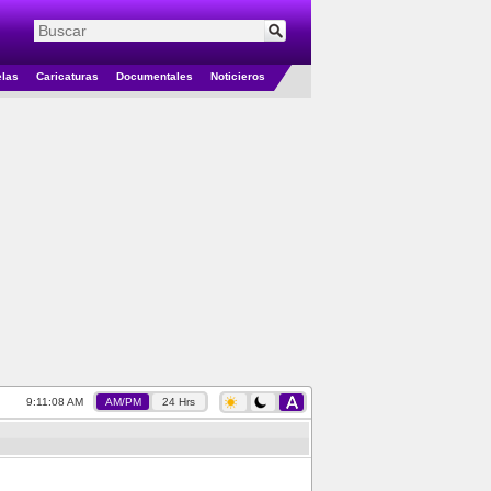
elas
Caricaturas
Documentales
Noticieros
9:11:09 AM
AM/PM
24 Hrs