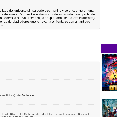
ro lado del universo sin su poderoso martillo y se encuentra en una
ra detener a Ragnarok – el destructor de su mundo natal y el fin de
odo poderosa nueva amenaza, la despiadada Hela (
Cate Blanchett
).
ienda de gladiadores que lo llevan a enfrentarse con un antiguo
o).
ados Unidos)
Ver Fechas ➨
n
|
Cate Blanchett
|
Mark Ruffalo
|
Idris Elba
|
Tessa Thompson
|
Benedict
 Goldblum
|
Anthony Hopkins