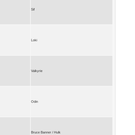
Sif
Loki
Valkyrie
Odin
Bruce Banner / Hulk