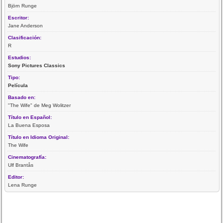
Björn Runge
Escritor:
Jane Anderson
Clasificación:
R
Estudios:
Sony Pictures Classics
Tipo:
Película
Basado en:
"The Wife" de Meg Wolitzer
Título en Español:
La Buena Esposa
Título en Idioma Original:
The Wife
Cinematografía:
Ulf Brantås
Editor:
Lena Runge