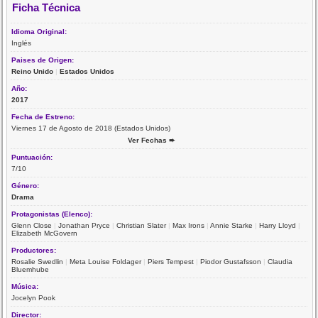
Ficha Técnica
Idioma Original:
Inglés
Paises de Origen:
Reino Unido
|
Estados Unidos
Año:
2017
Fecha de Estreno:
Viernes 17 de Agosto de 2018 (Estados Unidos)
Ver Fechas ➨
Puntuación:
7/10
Género:
Drama
Protagonistas (Elenco):
Glenn Close
|
Jonathan Pryce
|
Christian Slater
|
Max Irons
|
Annie Starke
|
Harry Lloyd
|
Elizabeth McGovern
Productores:
Rosalie Swedlin
|
Meta Louise Foldager
|
Piers Tempest
|
Piodor Gustafsson
|
Claudia
Bluemhube
Música:
Jocelyn Pook
Director: