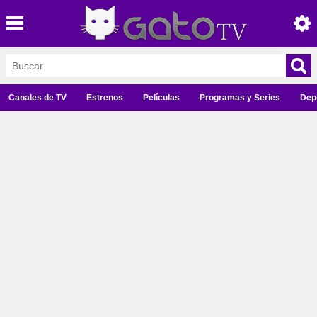
Canales de TV
Estrenos
Películas
Programas y Series
Dep