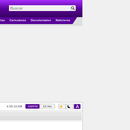
elas
Caricaturas
Documentales
Noticieros
4:50:10 AM
AM/PM
24 Hrs