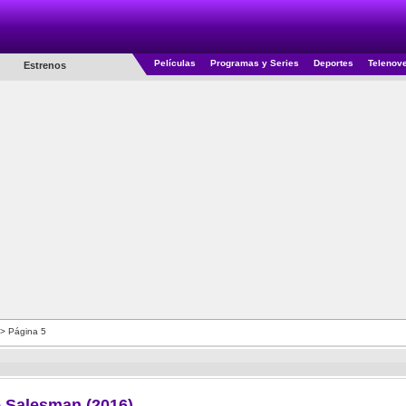
Películas
Programas y Series
Deportes
Telenov
Estrenos
> Página 5
 Salesman (2016)