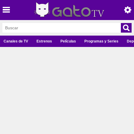
Canales de TV
Estrenos
Películas
Programas y Series
Dep