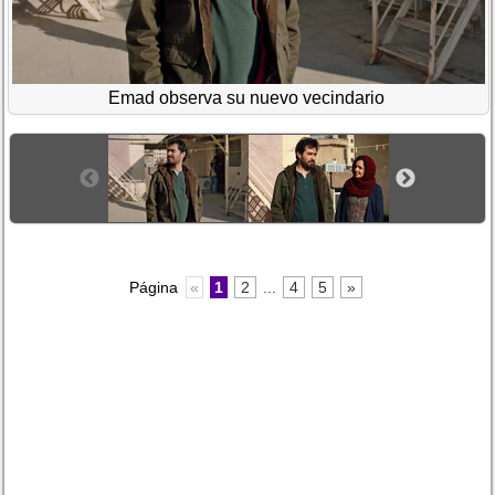
Emad observa su nuevo vecindario
Página
«
1
2
...
4
5
»