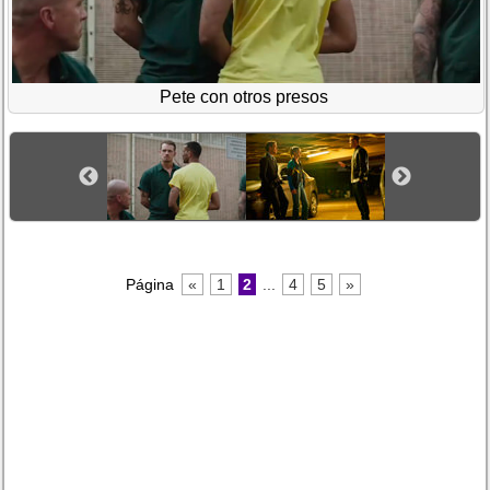
Pete con otros presos
Página
«
1
2
...
4
5
»