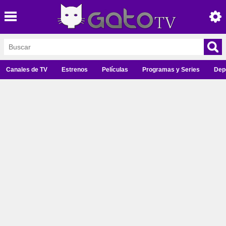
Canales de TV
Estrenos
Películas
Programas y Series
Dep