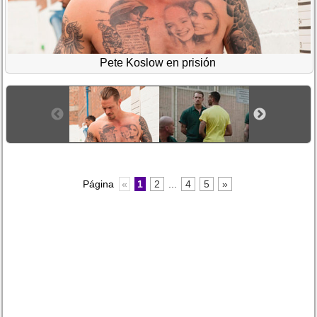
Pete Koslow en prisión
Página
«
1
2
...
4
5
»