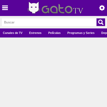
Canales de TV
Estrenos
Películas
Programas y Series
Dep