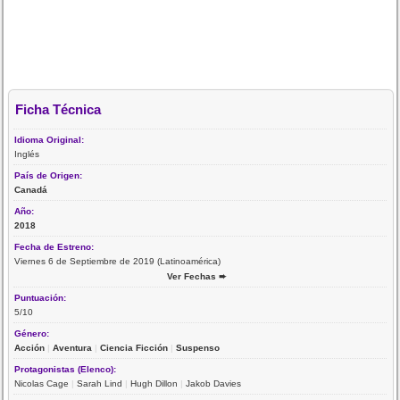
Ficha Técnica
Idioma Original:
Inglés
País de Origen:
Canadá
Año:
2018
Fecha de Estreno:
Viernes 6 de Septiembre de 2019 (Latinoamérica)
Ver Fechas ➨
Puntuación:
5/10
Género:
Acción
|
Aventura
|
Ciencia Ficción
|
Suspenso
Protagonistas (Elenco):
Nicolas Cage
|
Sarah Lind
|
Hugh Dillon
|
Jakob Davies