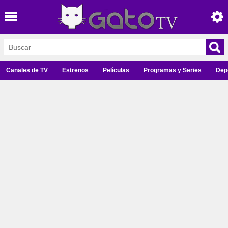
Canales de TV
Estrenos
Películas
Programas y Series
Dep