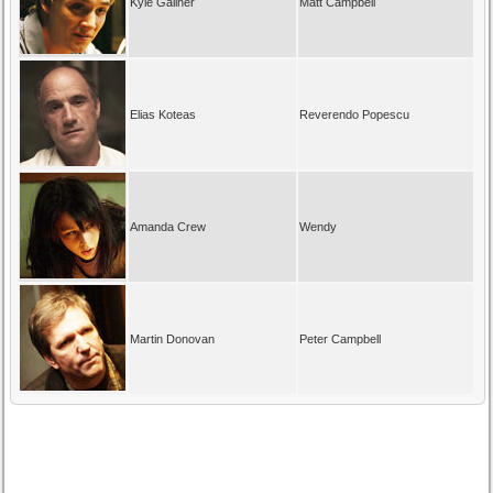
Kyle Gallner
Matt Campbell
Elias Koteas
Reverendo Popescu
Amanda Crew
Wendy
Martin Donovan
Peter Campbell