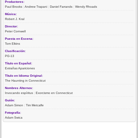
Productores:
Paul Brooks
|
Andrew Trapani
|
Daniel Farrands
|
Wendy Rhoads
Música:
Robert J. Kral
Director:
Peter Cornwell
Puesta en Escena:
Tom Elkins
Clasificación:
PG-13
Título en Español:
Extrañas Apariciones
Título en Idioma Original:
The Haunting in Connecticut
Nombres Alternos:
Invocando espíritus
|
Exorcismo en Connecticut
Guión:
Adam Simon
|
Tim Metcalfe
Fotografía:
Adam Swica