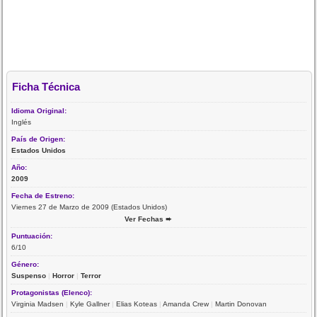
Ficha Técnica
Idioma Original:
Inglés
País de Origen:
Estados Unidos
Año:
2009
Fecha de Estreno:
Viernes 27 de Marzo de 2009 (Estados Unidos)
Ver Fechas ➨
Puntuación:
6/10
Género:
Suspenso
|
Horror
|
Terror
Protagonistas (Elenco):
Virginia Madsen
|
Kyle Gallner
|
Elias Koteas
|
Amanda Crew
|
Martin Donovan