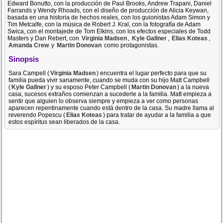
Edward Bonutto, con la producción de Paul Brooks, Andrew Trapani, Daniel
Farrands y Wendy Rhoads, con el diseño de producción de Alicia Keywan,
basada en una historia de hechos reales, con los guionistas Adam Simon y
Tim Metcalfe, con la música de Robert J. Kral, con la fotografía de Adam
Swica, con el montajede de Tom Elkins, con los efectos especiales de Todd
Masters y Dan Rebert, con
Virginia Madsen
,
Kyle Gallner
,
Elias Koteas
,
Amanda Crew
y
Martin Donovan
como protagonistas.
Sinopsis
Sara Campell (
Virginia Madsen
) encuentra el lugar perfecto para que su
familia pueda vivir sanamente, cuando se muda con su hijo Matt Campbell
(
Kyle Gallner
) y su esposo Peter Campbell (
Martin Donovan
) a la nueva
casa, sucesos extraños comienzan a sucederle a la familia. Matt empieza a
sentir que alguien lo observa siempre y empieza a ver como personas
aparecen repentinamente cuando está dentro de la casa. Su madre llama al
reverendo Popescu (
Elias Koteas
) para tratar de ayudar a la familia a que
estos espíritus sean liberados de la casa.