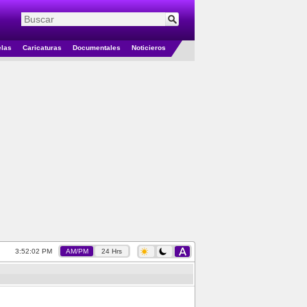
elas
Caricaturas
Documentales
Noticieros
3:52:03 PM
AM/PM
24 Hrs