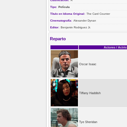
Clasificación:
R
Tipo:
Película
Título en Idioma Original:
The Card Counter
Cinematografía:
Alexander Dynan
Editor:
Benjamin Rodriguez Jr.
Reparto
Actores / Actri
Oscar Isaac
Tiffany Haddish
Tye Sheridan