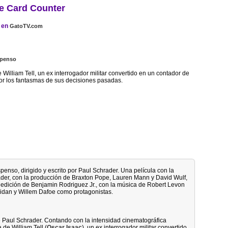
e Card Counter
en
GatoTV.com
penso
e William Tell, un ex interrogador militar convertido en un contador de
or los fantasmas de sus decisiones pasadas.
penso, dirigido y escrito por Paul Schrader. Una película con la
rader, con la producción de Braxton Pope, Lauren Mann y David Wulf,
 edición de Benjamin Rodriguez Jr., con la música de Robert Levon
ridan y Willem Dafoe como protagonistas.
 Paul Schrader. Contando con la intensidad cinematográfica
a de William Tell (
Oscar Isaac
), un ex interrogador militar convertido