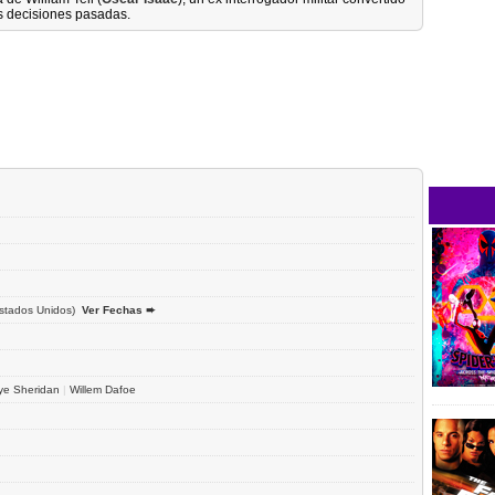
s decisiones pasadas.
stados Unidos)
Ver Fechas ➨
ye Sheridan
|
Willem Dafoe