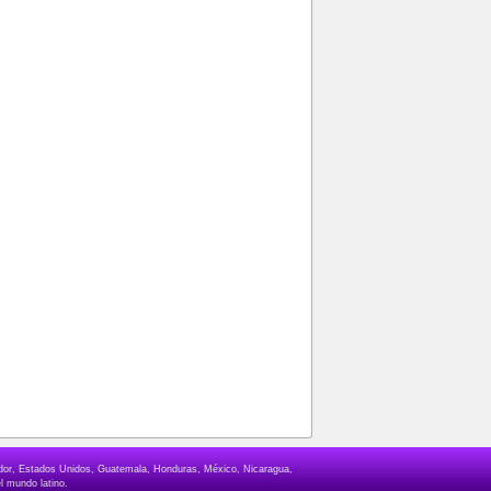
lvador, Estados Unidos, Guatemala, Honduras, México, Nicaragua,
l mundo latino.