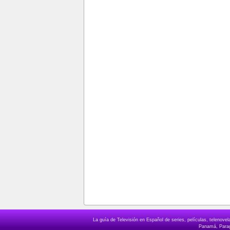
La guía de Televisión en Español de series, películas, telenov
Panamá, Paragu