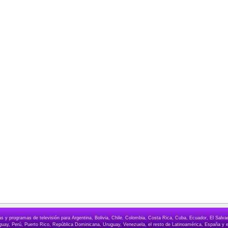
elas y programas de televisión para Argentina, Bolivia, Chile, Colombia, Costa Rica, Cuba, Ecuador, El Sa
ay, Perú, Puerto Rico, República Dominicana, Uruguay, Venezuela, el resto de Latinoamérica, España y e