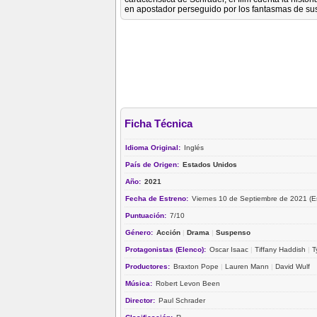
en apostador perseguido por los fantasmas de su
Ficha Técnica
Idioma Original:
Inglés
País de Origen:
Estados Unidos
Año:
2021
Fecha de Estreno:
Viernes 10 de Septiembre de 2021 (E
Puntuación:
7/10
Género:
Acción
|
Drama
|
Suspenso
Protagonistas (Elenco):
Oscar Isaac
|
Tiffany Haddish
|
T
Productores:
Braxton Pope
|
Lauren Mann
|
David Wulf
Música:
Robert Levon Been
Director:
Paul Schrader