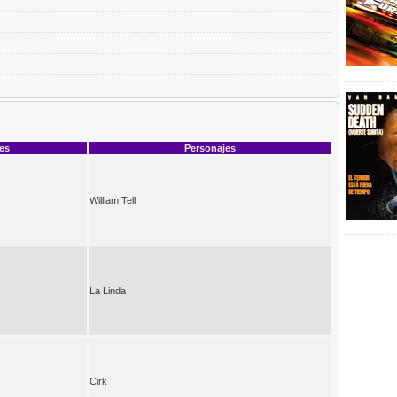
ces
Personajes
William Tell
La Linda
Cirk