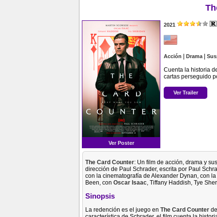
Th
2021
|
|
Acción
Drama
Sus
Cuenta la historia d
cartas perseguido p
Ver Trailer
Ver Poster
The Card Counter
: Un film de acción, drama y sus
dirección de Paul Schrader, escrita por Paul Sch
con la cinematografía de Alexander Dynan, con la
Been, con
Oscar Isaac
, Tiffany Haddish, Tye She
Sinopsis
La redención es el juego en
The Card Counter
de
característica de Schrader, el film cuenta la histori