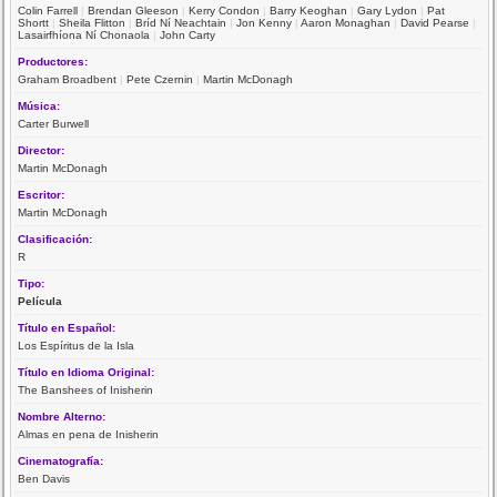
Colin Farrell
|
Brendan Gleeson
|
Kerry Condon
|
Barry Keoghan
|
Gary Lydon
|
Pat
Shortt
|
Sheila Flitton
|
Bríd Ní Neachtain
|
Jon Kenny
|
Aaron Monaghan
|
David Pearse
|
Lasairfhíona Ní Chonaola
|
John Carty
Productores:
Graham Broadbent
|
Pete Czernin
|
Martin McDonagh
Música:
Carter Burwell
Director:
Martin McDonagh
Escritor:
Martin McDonagh
Clasificación:
R
Tipo:
Película
Título en Español:
Los Espíritus de la Isla
Título en Idioma Original:
The Banshees of Inisherin
Nombre Alterno:
Almas en pena de Inisherin
Cinematografía:
Ben Davis