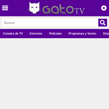
Canales de TV
Estrenos
Películas
Programas y Series
Dep