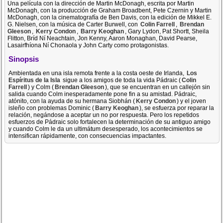
Una película con la dirección de Martin McDonagh, escrita por Martin
McDonagh, con la producción de Graham Broadbent, Pete Czernin y Martin
McDonagh, con la cinematografía de Ben Davis, con la edición de Mikkel E.
G. Nielsen, con la música de Carter Burwell, con
Colin Farrell
,
Brendan
Gleeson
,
Kerry Condon
,
Barry Keoghan
, Gary Lydon, Pat Shortt, Sheila
Flitton, Bríd Ní Neachtain, Jon Kenny, Aaron Monaghan, David Pearse,
Lasairfhíona Ní Chonaola y John Carty como protagonistas.
Sinopsis
Ambientada en una isla remota frente a la costa oeste de Irlanda,
Los
Espíritus de la Isla
sigue a los amigos de toda la vida Pádraic (
Colin
Farrell
) y Colm (
Brendan Gleeson
), que se encuentran en un callejón sin
salida cuando Colm inesperadamente pone fin a su amistad. Pádraic,
atónito, con la ayuda de su hermana Siobhán (
Kerry Condon
) y el joven
isleño con problemas Dominic (
Barry Keoghan
), se esfuerza por reparar la
relación, negándose a aceptar un no por respuesta. Pero los repetidos
esfuerzos de Pádraic solo fortalecen la determinación de su antiguo amigo
y cuando Colm le da un ultimátum desesperado, los acontecimientos se
intensifican rápidamente, con consecuencias impactantes.