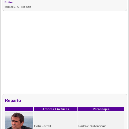
Editor:
Mikkel E. G. Nielsen
Reparto
Actores / Actrices
Personajes
Colin Farrell
Pádraic Súilleabháin