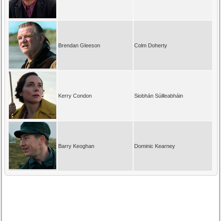
Brendan Gleeson
Colm Doherty
Kerry Condon
Siobhán Súilleabháin
Barry Keoghan
Dominic Kearney