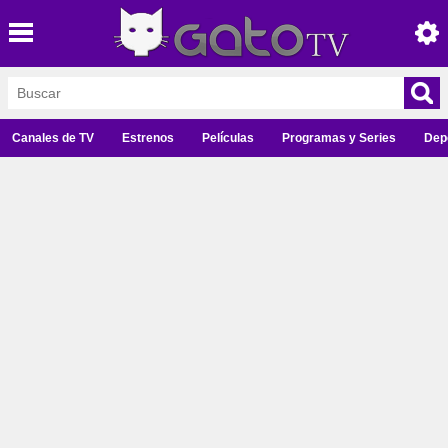
Canales de TV
Estrenos
Películas
Programas y Series
Dep