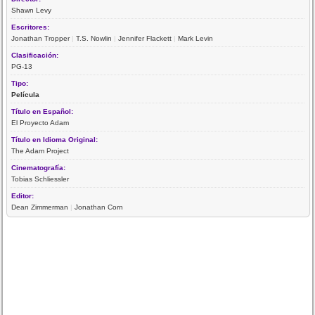
Shawn Levy
Escritores:
Jonathan Tropper
|
T.S. Nowlin
|
Jennifer Flackett
|
Mark Levin
Clasificación:
PG-13
Tipo:
Película
Título en Español:
El Proyecto Adam
Título en Idioma Original:
The Adam Project
Cinematografía:
Tobias Schliessler
Editor:
Dean Zimmerman
|
Jonathan Corn