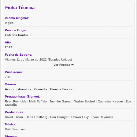
Ficha Técnica
Idioma Original:
Inglés
País de Origen:
Estados Unidos
Año:
2022
Fecha de Estreno:
Viernes 11 de Marzo de 2022 (Estados Unidos)
Ver Fechas ➨
Puntuación:
7/10
Género:
Acción
|
Aventura
|
Comedia
|
Ciencia Ficción
Protagonistas (Elenco):
Ryan Reynolds
|
Mark Ruffalo
|
Jennifer Garner
|
Walker Scobell
|
Catherine Keener
|
Zoe
Saldaña
Productores:
David Ellison
|
Dana Goldberg
|
Don Granger
|
Shawn Levy
|
Ryan Reynolds
Música:
Rob Simonsen
Director: