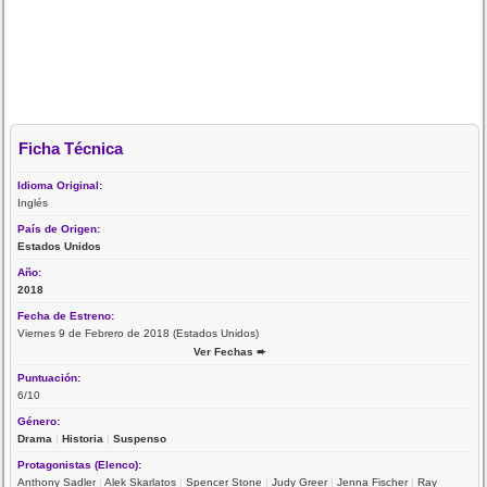
Ficha Técnica
Idioma Original:
Inglés
País de Origen:
Estados Unidos
Año:
2018
Fecha de Estreno:
Viernes 9 de Febrero de 2018 (Estados Unidos)
Ver Fechas ➨
Puntuación:
6/10
Género:
Drama
|
Historia
|
Suspenso
Protagonistas (Elenco):
Anthony Sadler
|
Alek Skarlatos
|
Spencer Stone
|
Judy Greer
|
Jenna Fischer
|
Ray