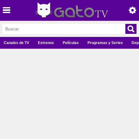
Canales de TV
Estrenos
Películas
Programas y Series
Dep