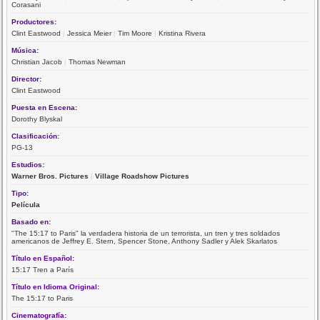
Corasani
Productores:
Clint Eastwood
|
Jessica Meier
|
Tim Moore
|
Kristina Rivera
Música:
Christian Jacob
|
Thomas Newman
Director:
Clint Eastwood
Puesta en Escena:
Dorothy Blyskal
Clasificación:
PG-13
Estudios:
Warner Bros. Pictures
|
Village Roadshow Pictures
Tipo:
Película
Basado en:
"The 15:17 to Paris" la verdadera historia de un terrorista, un tren y tres soldados
americanos de Jeffrey E. Stern, Spencer Stone, Anthony Sadler y Alek Skarlatos
Título en Español:
15:17 Tren a París
Título en Idioma Original:
The 15:17 to Paris
Cinematografía: