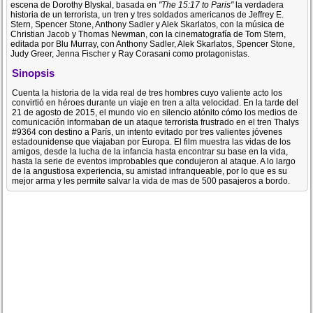
escena de Dorothy Blyskal, basada en
"The 15:17 to Paris"
la verdadera
historia de un terrorista, un tren y tres soldados americanos de Jeffrey E.
Stern, Spencer Stone, Anthony Sadler y Alek Skarlatos, con la música de
Christian Jacob y Thomas Newman, con la cinematografía de Tom Stern,
editada por Blu Murray, con Anthony Sadler, Alek Skarlatos, Spencer Stone,
Judy Greer, Jenna Fischer y Ray Corasani como protagonistas.
Sinopsis
Cuenta la historia de la vida real de tres hombres cuyo valiente acto los
convirtió en héroes durante un viaje en tren a alta velocidad. En la tarde del
21 de agosto de 2015, el mundo vio en silencio atónito cómo los medios de
comunicación informaban de un ataque terrorista frustrado en el tren Thalys
#9364 con destino a París, un intento evitado por tres valientes jóvenes
estadounidense que viajaban por Europa. El film muestra las vidas de los
amigos, desde la lucha de la infancia hasta encontrar su base en la vida,
hasta la serie de eventos improbables que condujeron al ataque. A lo largo
de la angustiosa experiencia, su amistad infranqueable, por lo que es su
mejor arma y les permite salvar la vida de mas de 500 pasajeros a bordo.