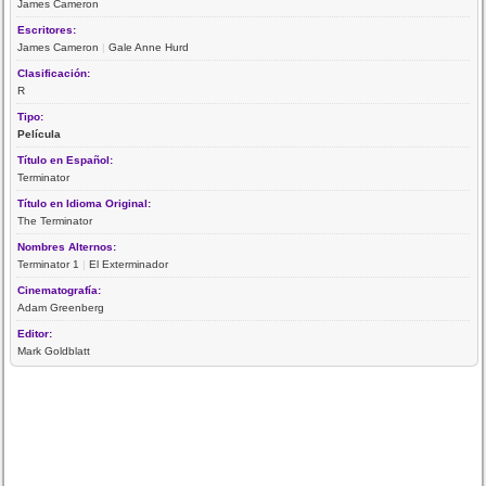
James Cameron
Escritores:
James Cameron
|
Gale Anne Hurd
Clasificación:
R
Tipo:
Película
Título en Español:
Terminator
Título en Idioma Original:
The Terminator
Nombres Alternos:
Terminator 1
|
El Exterminador
Cinematografía:
Adam Greenberg
Editor:
Mark Goldblatt