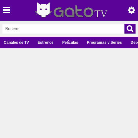
Canales de TV
Estrenos
Películas
Programas y Series
Dep