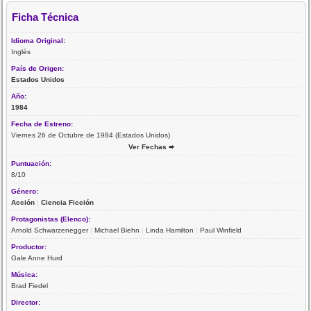
Ficha Técnica
Idioma Original:
Inglés
País de Origen:
Estados Unidos
Año:
1984
Fecha de Estreno:
Viernes 26 de Octubre de 1984 (Estados Unidos)
Ver Fechas ➨
Puntuación:
8/10
Género:
Acción
|
Ciencia Ficción
Protagonistas (Elenco):
Arnold Schwarzenegger
|
Michael Biehn
|
Linda Hamilton
|
Paul Winfield
Productor:
Gale Anne Hurd
Música:
Brad Fiedel
Director: