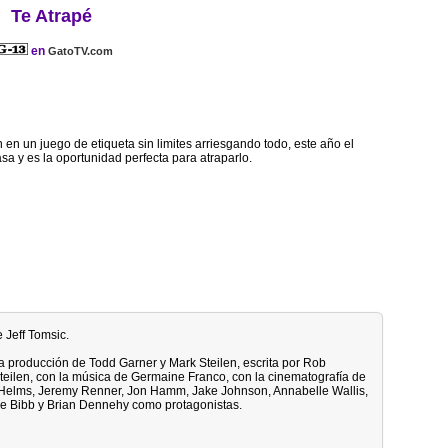
Te Atrapé
en
GatoTV.com
en un juego de etiqueta sin limites arriesgando todo, este año el
asa y es la oportunidad perfecta para atraparlo.
e Jeff Tomsic.
la producción de Todd Garner y Mark Steilen, escrita por Rob
 Steilen, con la música de Germaine Franco, con la cinematografía de
d Helms, Jeremy Renner, Jon Hamm, Jake Johnson, Annabelle Wallis,
lie Bibb y Brian Dennehy como protagonistas.