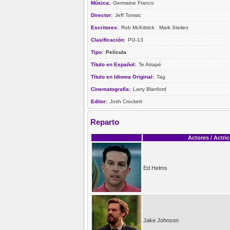
Música:
Germaine Franco
Director:
Jeff Tomsic
Escritores:
Rob McKittrick
|
Mark Steilen
Clasificación:
PG-13
Tipo:
Película
Título en Español:
Te Atrapé
Título en Idioma Original:
Tag
Cinematografía:
Larry Blanford
Editor:
Josh Crockett
Reparto
Actores / Actri
Ed Helms
Jake Johnson