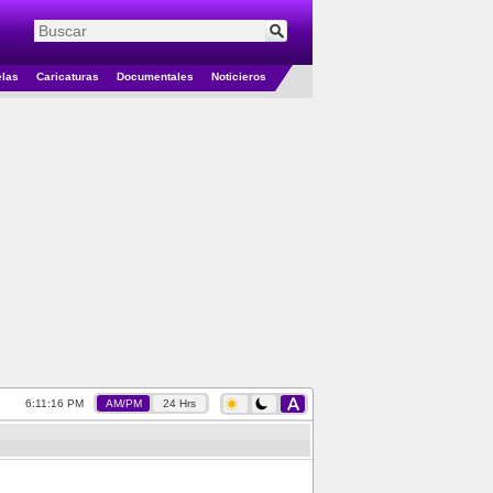
elas
Caricaturas
Documentales
Noticieros
6:11:17 PM
AM/PM
24 Hrs