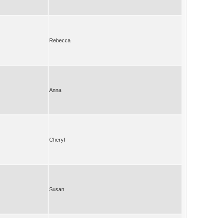
Rebecca
Anna
Cheryl
Susan