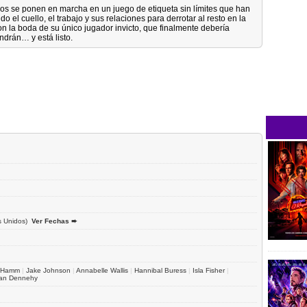
os se ponen en marcha en un juego de etiqueta sin límites que han
 el cuello, el trabajo y sus relaciones para derrotar al resto en la
con la boda de su único jugador invicto, que finalmente debería
ndrán… y está listo.
s Unidos)
Ver Fechas ➨
 Hamm
|
Jake Johnson
|
Annabelle Wallis
|
Hannibal Buress
|
Isla Fisher
|
ian Dennehy