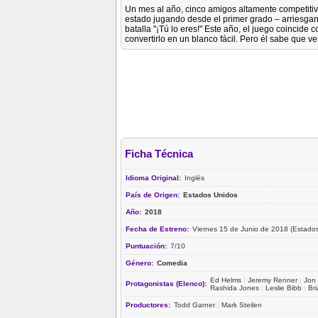
Un mes al año, cinco amigos altamente competitiv
estado jugando desde el primer grado – arriesgando
batalla "¡Tú lo eres!" Este año, el juego coincide 
convertirlo en un blanco fácil. Pero él sabe que ve
Ficha Técnica
Idioma Original:
Inglés
País de Origen:
Estados Unidos
Año:
2018
Fecha de Estreno:
Viernes 15 de Junio de 2018 (Estado
Puntuación:
7/10
Género:
Comedia
Ed Helms
|
Jeremy Renner
|
Jon
Protagonistas (Elenco):
Rashida Jones
|
Leslie Bibb
|
Br
Productores:
Todd Garner
|
Mark Steilen