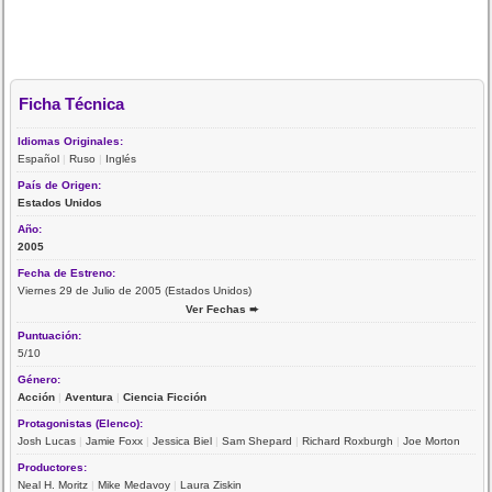
Ficha Técnica
Idiomas Originales:
Español
|
Ruso
|
Inglés
País de Origen:
Estados Unidos
Año:
2005
Fecha de Estreno:
Viernes 29 de Julio de 2005 (Estados Unidos)
Ver Fechas ➨
Puntuación:
5/10
Género:
Acción
|
Aventura
|
Ciencia Ficción
Protagonistas (Elenco):
Josh Lucas
|
Jamie Foxx
|
Jessica Biel
|
Sam Shepard
|
Richard Roxburgh
|
Joe Morton
Productores:
Neal H. Moritz
|
Mike Medavoy
|
Laura Ziskin