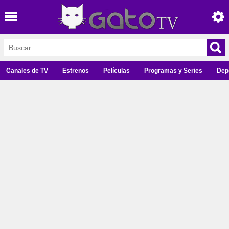
Canales de TV
Estrenos
Películas
Programas y Series
Dep