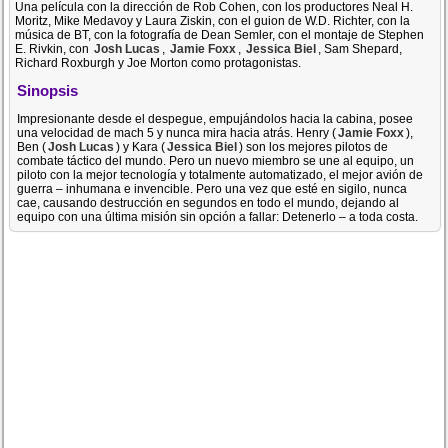
Una película con la dirección de Rob Cohen, con los productores Neal H.
Moritz, Mike Medavoy y Laura Ziskin, con el guion de W.D. Richter, con la
música de BT, con la fotografía de Dean Semler, con el montaje de Stephen
E. Rivkin, con
Josh Lucas
,
Jamie Foxx
,
Jessica Biel
, Sam Shepard,
Richard Roxburgh y Joe Morton como protagonistas.
Sinopsis
Impresionante desde el despegue, empujándolos hacia la cabina, posee
una velocidad de mach 5 y nunca mira hacia atrás. Henry (
Jamie Foxx
),
Ben (
Josh Lucas
) y Kara (
Jessica Biel
) son los mejores pilotos de
combate táctico del mundo. Pero un nuevo miembro se une al equipo, un
piloto con la mejor tecnología y totalmente automatizado, el mejor avión de
guerra – inhumana e invencible. Pero una vez que esté en sigilo, nunca
cae, causando destrucción en segundos en todo el mundo, dejando al
equipo con una última misión sin opción a fallar: Detenerlo – a toda costa.