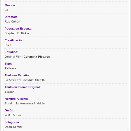
Música:
BT
Director:
Rob Cohen
Puesta en Escena:
Stephen E. Rivkin
Clasificación:
PG-13
Estudios:
Original Film
|
Columbia Pictures
Tipo:
Película
Título en Español:
La Amenaza Invisible: Stealth
Título en Idioma Original:
Stealth
Nombre Alterno:
Stealth: La Amenaza Invisible
Guión:
W.D. Richter
Fotografía:
Dean Semler