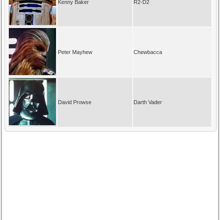
Kenny Baker
R2-D2
Peter Mayhew
Chewbacca
David Prowse
Darth Vader