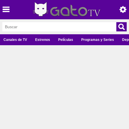
Canales de TV
Estrenos
Películas
Programas y Series
Dep