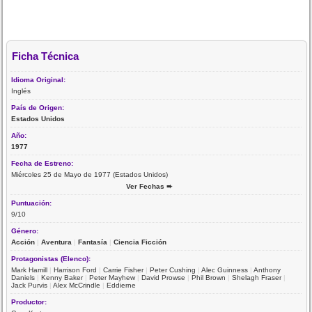
Ficha Técnica
Idioma Original:
Inglés
País de Origen:
Estados Unidos
Año:
1977
Fecha de Estreno:
Miércoles 25 de Mayo de 1977 (Estados Unidos)
Ver Fechas ➨
Puntuación:
9/10
Género:
Acción
|
Aventura
|
Fantasía
|
Ciencia Ficción
Protagonistas (Elenco):
Mark Hamill
|
Harrison Ford
|
Carrie Fisher
|
Peter Cushing
|
Alec Guinness
|
Anthony
Daniels
|
Kenny Baker
|
Peter Mayhew
|
David Prowse
|
Phil Brown
|
Shelagh Fraser
|
Jack Purvis
|
Alex McCrindle
|
Eddierne
Productor: