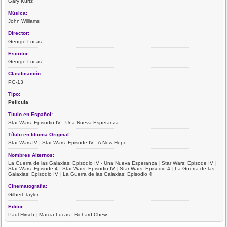
Gary Kurtz
Música:
John Williams
Director:
George Lucas
Escritor:
George Lucas
Clasificación:
PG-13
Tipo:
Película
Título en Español:
Star Wars: Episodio IV - Una Nueva Esperanza
Título en Idioma Original:
Star Wars IV
|
Star Wars: Episode IV - A New Hope
Nombres Alternos:
La Guerra de las Galaxias: Episodio IV - Una Nueva Esperanza
|
Star Wars: Episode IV
|
Star Wars: Episode 4
|
Star Wars: Episodio IV
|
Star Wars: Episodio 4
|
La Guerra de las
Galaxias: Episodio IV
|
La Guerra de las Galaxias: Episodio 4
Cinematografía:
Gilbert Taylor
Editor:
Paul Hirsch
|
Marcia Lucas
|
Richard Chew