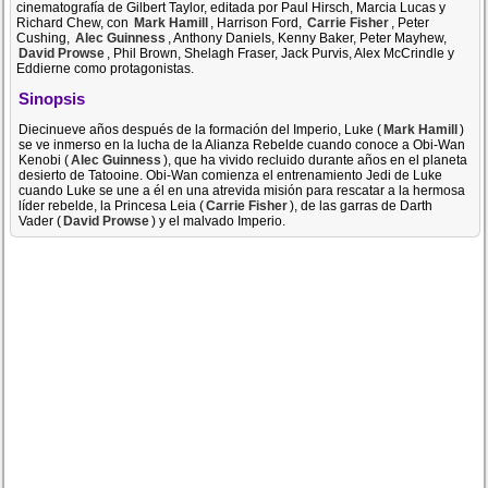
cinematografía de Gilbert Taylor, editada por Paul Hirsch, Marcia Lucas y
Richard Chew, con
Mark Hamill
, Harrison Ford,
Carrie Fisher
, Peter
Cushing,
Alec Guinness
, Anthony Daniels, Kenny Baker, Peter Mayhew,
David Prowse
, Phil Brown, Shelagh Fraser, Jack Purvis, Alex McCrindle y
Eddierne como protagonistas.
Sinopsis
Diecinueve años después de la formación del Imperio, Luke (
Mark Hamill
)
se ve inmerso en la lucha de la Alianza Rebelde cuando conoce a Obi-Wan
Kenobi (
Alec Guinness
), que ha vivido recluido durante años en el planeta
desierto de Tatooine. Obi-Wan comienza el entrenamiento Jedi de Luke
cuando Luke se une a él en una atrevida misión para rescatar a la hermosa
líder rebelde, la Princesa Leia (
Carrie Fisher
), de las garras de Darth
Vader (
David Prowse
) y el malvado Imperio.