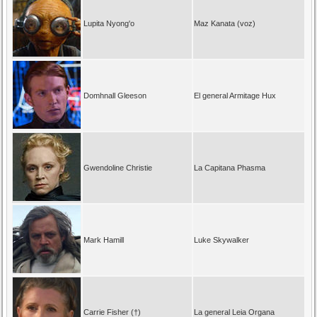
Lupita Nyong'o
Maz Kanata (voz)
Domhnall Gleeson
El general Armitage Hux
Gwendoline Christie
La Capitana Phasma
Mark Hamill
Luke Skywalker
Carrie Fisher (†)
La general Leia Organa