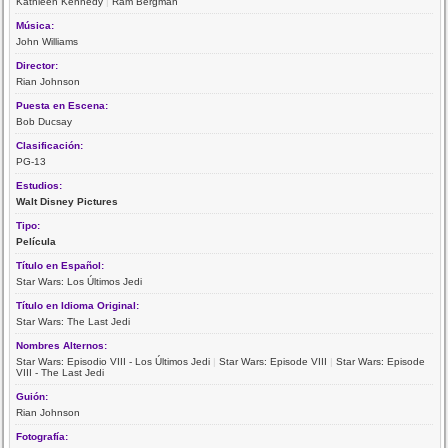
Kathleen Kennedy
|
Ram Bergman
Música:
John Williams
Director:
Rian Johnson
Puesta en Escena:
Bob Ducsay
Clasificación:
PG-13
Estudios:
Walt Disney Pictures
Tipo:
Película
Título en Español:
Star Wars: Los Últimos Jedi
Título en Idioma Original:
Star Wars: The Last Jedi
Nombres Alternos:
Star Wars: Episodio VIII - Los Últimos Jedi
|
Star Wars: Episode VIII
|
Star Wars: Episode
VIII - The Last Jedi
Guión:
Rian Johnson
Fotografía: