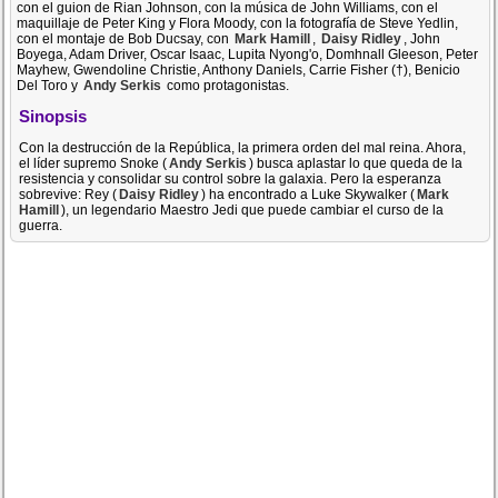
con el guion de Rian Johnson, con la música de John Williams, con el
maquillaje de Peter King y Flora Moody, con la fotografía de Steve Yedlin,
con el montaje de Bob Ducsay, con
Mark Hamill
,
Daisy Ridley
, John
Boyega, Adam Driver, Oscar Isaac, Lupita Nyong'o, Domhnall Gleeson, Peter
Mayhew, Gwendoline Christie, Anthony Daniels, Carrie Fisher (†), Benicio
Del Toro y
Andy Serkis
como protagonistas.
Sinopsis
Con la destrucción de la República, la primera orden del mal reina. Ahora,
el líder supremo Snoke (
Andy Serkis
) busca aplastar lo que queda de la
resistencia y consolidar su control sobre la galaxia. Pero la esperanza
sobrevive: Rey (
Daisy Ridley
) ha encontrado a Luke Skywalker (
Mark
Hamill
), un legendario Maestro Jedi que puede cambiar el curso de la
guerra.