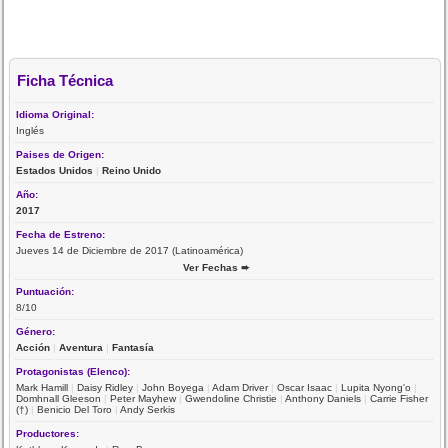
Ficha Técnica
Idioma Original:
Inglés
Paises de Origen:
Estados Unidos
|
Reino Unido
Año:
2017
Fecha de Estreno:
Jueves 14 de Diciembre de 2017 (Latinoamérica)
Ver Fechas ➨
Puntuación:
8/10
Género:
Acción
|
Aventura
|
Fantasía
Protagonistas (Elenco):
Mark Hamill
|
Daisy Ridley
|
John Boyega
|
Adam Driver
|
Oscar Isaac
|
Lupita Nyong'o
|
Domhnall Gleeson
|
Peter Mayhew
|
Gwendoline Christie
|
Anthony Daniels
|
Carrie Fisher
(†)
|
Benicio Del Toro
|
Andy Serkis
Productores: