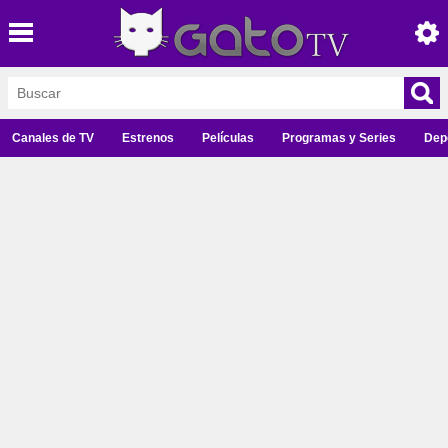
Canales de TV
Estrenos
Películas
Programas y Series
Dep