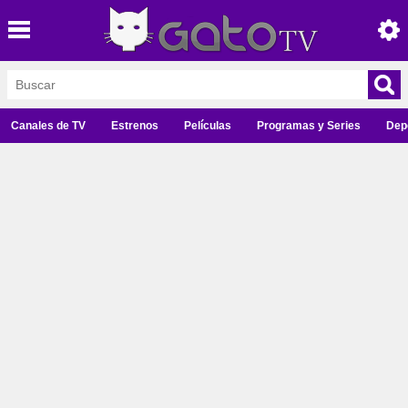
Canales de TV
Estrenos
Películas
Programas y Series
Dep