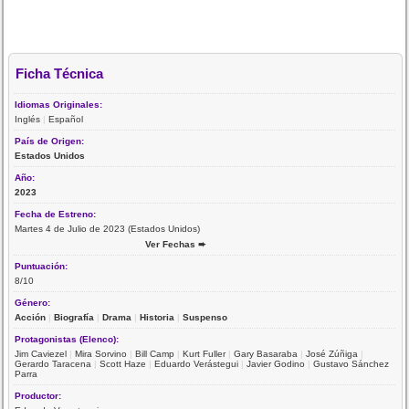
Ficha Técnica
Idiomas Originales:
Inglés
|
Español
País de Origen:
Estados Unidos
Año:
2023
Fecha de Estreno:
Martes 4 de Julio de 2023 (Estados Unidos)
Ver Fechas ➨
Puntuación:
8/10
Género:
Acción
|
Biografía
|
Drama
|
Historia
|
Suspenso
Protagonistas (Elenco):
Jim Caviezel
|
Mira Sorvino
|
Bill Camp
|
Kurt Fuller
|
Gary Basaraba
|
José Zúñiga
|
Gerardo Taracena
|
Scott Haze
|
Eduardo Verástegui
|
Javier Godino
|
Gustavo Sánchez
Parra
Productor: