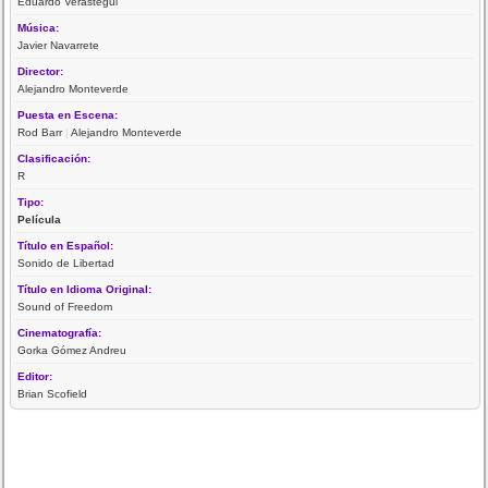
Eduardo Verastegui
Música:
Javier Navarrete
Director:
Alejandro Monteverde
Puesta en Escena:
Rod Barr
|
Alejandro Monteverde
Clasificación:
R
Tipo:
Película
Título en Español:
Sonido de Libertad
Título en Idioma Original:
Sound of Freedom
Cinematografía:
Gorka Gómez Andreu
Editor:
Brian Scofield