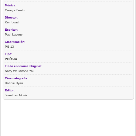
Música:
George Fenton
Director:
Ken Loach
Escritor:
Paul Laverty
Clasificación:
PG-13
Tipo:
Película
Título en Idioma Original:
Sorry We Missed You
Cinematografía:
Robbie Ryan
Editor:
Jonathan Morris