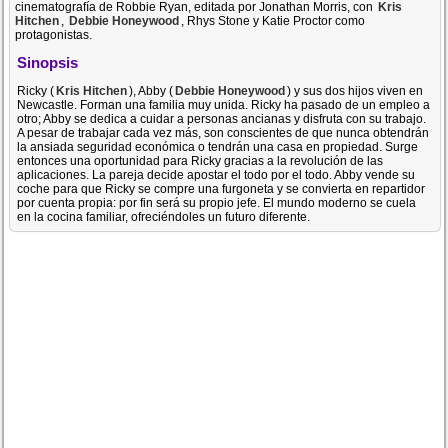
cinematografía de Robbie Ryan, editada por Jonathan Morris, con
Kris
Hitchen
,
Debbie Honeywood
, Rhys Stone y Katie Proctor como
protagonistas.
Sinopsis
Ricky (
Kris Hitchen
), Abby (
Debbie Honeywood
) y sus dos hijos viven en
Newcastle. Forman una familia muy unida. Ricky ha pasado de un empleo a
otro; Abby se dedica a cuidar a personas ancianas y disfruta con su trabajo.
A pesar de trabajar cada vez más, son conscientes de que nunca obtendrán
la ansiada seguridad económica o tendrán una casa en propiedad. Surge
entonces una oportunidad para Ricky gracias a la revolución de las
aplicaciones. La pareja decide apostar el todo por el todo. Abby vende su
coche para que Ricky se compre una furgoneta y se convierta en repartidor
por cuenta propia: por fin será su propio jefe. El mundo moderno se cuela
en la cocina familiar, ofreciéndoles un futuro diferente.