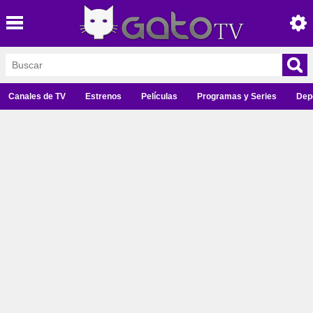
Canales de TV
Estrenos
Películas
Programas y Series
Dep