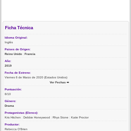
Ficha Técnica
Idioma Original:
Inglés
Paises de Origen:
Reino Unido
|
Francia
Año:
2019
Fecha de Estreno:
Viernes 6 de Marzo de 2020 (Estados Unidos)
Ver Fechas ➨
Puntuación:
8/10
Género:
Drama
Protagonistas (Elenco):
Kris Hitchen
|
Debbie Honeywood
|
Rhys Stone
|
Katie Proctor
Productor:
Rebecca O'Brien