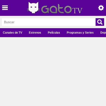
Canales de TV
Estrenos
Películas
Programas y Series
Dep