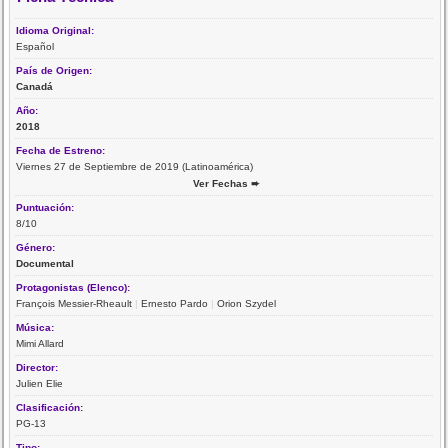
Idioma Original:
Español
País de Origen:
Canadá
Año:
2018
Fecha de Estreno:
Viernes 27 de Septiembre de 2019 (Latinoamérica)
Ver Fechas ➨
Puntuación:
8/10
Género:
Documental
Protagonistas (Elenco):
François Messier-Rheault
|
Ernesto Pardo
|
Orion Szydel
Música:
Mimi Allard
Director:
Julien Elie
Clasificación:
PG-13
Tipo: